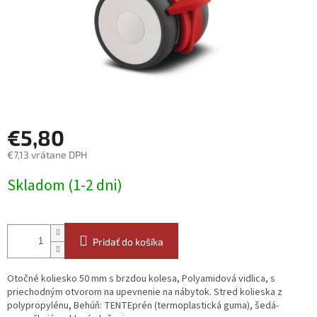
€5,80
€7,13 vrátane DPH
Jednotková
Skladom (1-2 dni)
cena:
Pridať do košíka
Otočné koliesko 50 mm s brzdou kolesa, Polyamidová vidlica, s
priechodným otvorom na upevnenie na nábytok. Stred kolieska z
polypropylénu, Behúň: TENTEprén (termoplastická guma), šedá-