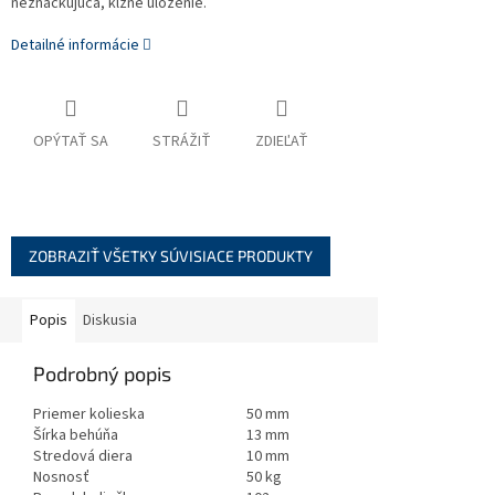
neznačkujúca, klzné uloženie.
Detailné informácie
OPÝTAŤ SA
STRÁŽIŤ
ZDIEĽAŤ
ZOBRAZIŤ VŠETKY SÚVISIACE PRODUKTY
Popis
Diskusia
Podrobný popis
Priemer kolieska
50 mm
Šírka behúňa
13 mm
Stredová diera
10 mm
Nosnosť
50 kg