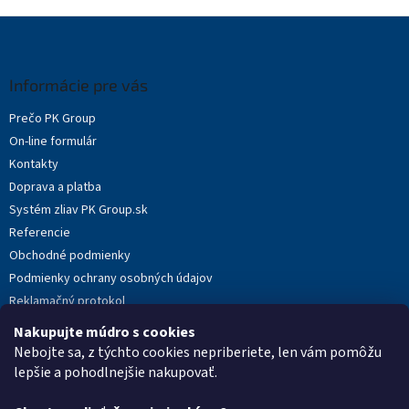
Z
á
p
ä
Informácie pre vás
t
Prečo PK Group
i
On-line formulár
e
Kontakty
Doprava a platba
Systém zliav PK Group.sk
Referencie
Obchodné podmienky
Podmienky ochrany osobných údajov
Reklamačný protokol
Novinky
Nakupujte múdro s cookies
Moja objednávka
Nebojte sa, z týchto cookies nepriberiete, len vám pomôžu
lepšie a pohodlnejšie nakupovať.