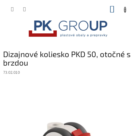
Prejsť
NÁKUP
na
obsah
KOŠÍK
Dizajnové koliesko PKD 50, otočné s
brzdou
73.02.010