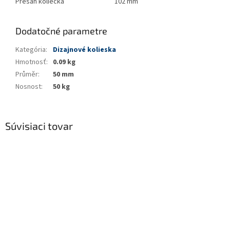
Presah koliečka
102 mm
Dodatočné parametre
Kategória
:
Dizajnové kolieska
Hmotnosť
:
0.09 kg
Průměr
:
50 mm
Nosnost
:
50 kg
Súvisiaci tovar