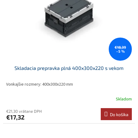
p
o
r
v
o
d
u
k
t
o
€18,39
–5 %
v
Skladacia prepravka plná 400x300x220 s vekom
Vonkajšie rozmery: 400x300x220 mm
Skladom
€21,30 vrátane DPH
Do košíka
€17,32