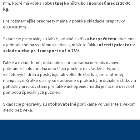
r
mm, ktoré má vďaka
robustnej konštrukcii nosnosť medzi 20-30
v
kg.
k
y
Pre rozmernejšie predmety máme v ponuke skladacie prepravky
v
800x400 mm.
ý
p
Skladacie prepravky sú ľahké, odolné a vďaka
bezpečnému
, rýchlemu
i
a jednoduchému systému skladania, môžete ľahko
ušetriť priestor v
s
sklade alebo pri transporte až o 75%
u
Ľahké a ovládateľné, dokonale sa prispôsobia normalizovaným
paletám. Ich ploché dná umožňujú použitie na všetkých typoch
valčekových dráh a poskytujú tak veľkú flexibilitu aj pri vnútornej
manipulácii. Krátke strany sú dodávané s praktickými držiakmi štítkov a
pohodlnými rukoväťami pre ľahké uchopenie; madlá je možné uzavrieť
pomocou špeciálnych puzdier.
Skladacie prepravky sú
stohovateľné
ponúkame vo variante s vekom
alebo bez veka.
Z
á
p