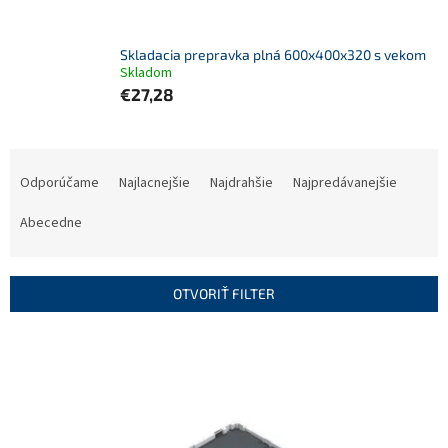
Skladacia prepravka plná 600x400x320 s vekom
Skladom
€27,28
R
a
Odporúčame
Najlacnejšie
Najdrahšie
Najpredávanejšie
d
e
Abecedne
n
i
e
OTVORIŤ FILTER
p
r
V
o
ý
d
p
u
i
k
s
t