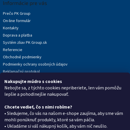
ä
Informácie pre vás
t
Prečo PK Group
i
On-line formulár
e
Kontakty
Doprava a platba
Systém zliav PK Group.sk
Referencie
Obchodné podmienky
Podmienky ochrany osobných údajov
Reklamačný protokol
Novinky
Nakupujte múdro s cookies
Moja objednávka
Nebojte sa, z týchto cookies nepriberiete, len vám pomôžu
lepšie a pohodlnejšie nakupovať.
Chcete vedieť, čo s nimi robíme?
Kontakt
• Sledujeme, čo vás na našom e-shope zaujíma, aby sme vám
mohli ponúknuť produkty, ktoré sa vám páčia.
eshop
@
pkgroup.sk
• Ukladáme si váš nákupný košík, aby vám nič neušlo.
+420739079933