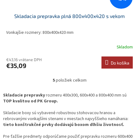
Skladacia prepravka plná 800x400x420 s vekom
Vonkajšie rozmery: 800x400x420 mm
Skladom
€43,16 vrátane DPH
Do košíka
€35,09
5
položiek celkom
O
v
l
Skladacie prepravky
rozmeru 400x300, 600x400 a 800x400 mm sú
á
TOP kvalitou od PK Group.
d
a
Skladacie boxy sú vybavené robustnou stohovacou hranou a
c
rebrovanými vonkajšími stenami v miestach najvyššieho namáhania:
i
tieto konštrukčné prvky dodávajú boxom dlhšiu životnosť.
e
p
Pre ťažšie predmety odporúčame použiť prepravku rozmeru 600x400