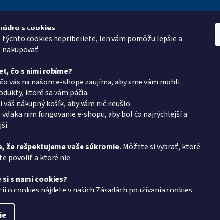
múdro s cookies
ie pre vás
Kontakt
Vyhľadá
z týchto cookies nepriberiete, len vám pomôžu lepšie a
roup
eshop
@
pkgroup.sk
e nakupovať.
mulár
+420739079933
eť, čo s nimi robíme?
+420734621131
 čo vás na našom e-shope zaujíma, aby sme vám mohli
latba
dukty, ktoré sa vám páčia.
v PK Group.sk
i váš nákupný košík, aby vám nič neušlo.
 vďaka nim fungovanie e-shopu, aby bol čo najrýchlejší a
podmienky
ší.
ochrany osobných
, že rešpektujeme vaše súkromie.
Môžete si vybrať, ktoré
 protokol
e povoliť a ktoré nie.
 si s nami cookies?
návka
cií o cookies nájdete v našich
Zásadách používania cookies
.
ie