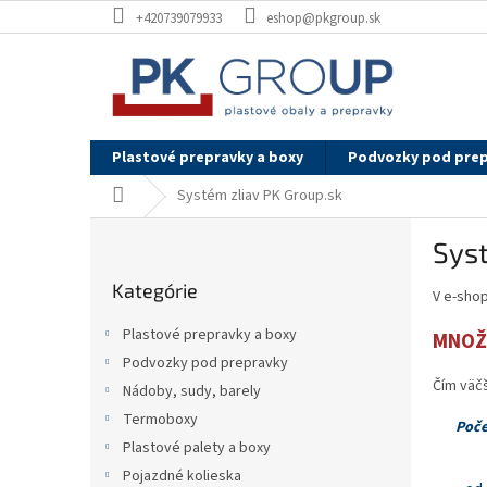
Prejsť
+420739079933
eshop@pkgroup.sk
na
obsah
Plastové prepravky a boxy
Podvozky pod pre
Domov
Systém zliav PK Group.sk
B
Syst
o
Preskočiť
č
Kategórie
kategórie
V e-shop
n
ý
Plastové prepravky a boxy
MNOŽS
p
Podvozky pod prepravky
a
Čím väčš
Nádoby, sudy, barely
n
e
Termoboxy
Poče
l
Plastové palety a boxy
Pojazdné kolieska