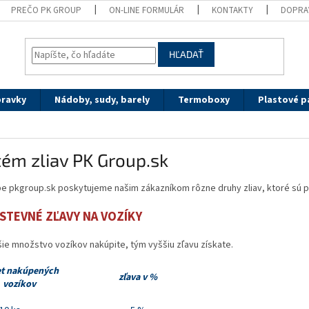
PREČO PK GROUP
ON-LINE FORMULÁR
KONTAKTY
DOPRA
HĽADAŤ
pravky
Nádoby, sudy, barely
Termoboxy
Plastové p
ém zliav PK Group.sk
e pkgroup.sk poskytujeme našim zákazníkom rôzne druhy zliav, ktoré sú p
TEVNÉ ZĽAVY NA VOZÍKY
ie množstvo vozíkov nakúpite, tým vyššiu zľavu získate.
t nakúpených
zľava v %
vozíkov