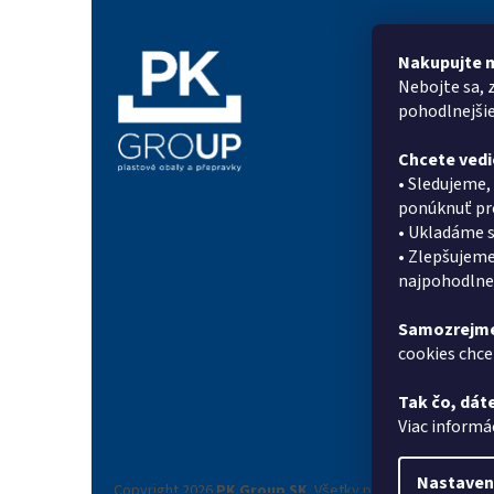
ä
t
Nakupujte 
Informác
i
Nebojte sa, 
e
Prečo PK G
pohodlnejši
On-line for
Chcete vedi
Kontakty
• Sledujeme,
Doprava a p
ponúknuť pro
Systém zlia
• Ukladáme s
Referencie
• Zlepšujeme
Obchodné 
najpohodlnej
Podmienky 
údajov
Samozrejme
Reklamačný
cookies chcet
Novinky
Tak čo, dáte
Moja objed
Viac informá
Nastaven
Copyright 2026
PK Group SK
. Všetky práva vyhradené.