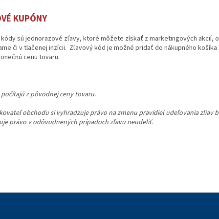
OVÉ KUPÓNY
kódy sú jednorazové zľavy, ktoré môžete získať z marketingových akcií, o
ame či v tlačenej inzícii. Zľavový kód je možné pridať do nákupného košík
konečnú cenu tovaru.
---------------------------------------
 počítajú z pôvodnej ceny tovaru.
kovateľ obchodu si vyhradzuje právo na zmenu pravidiel udeľovania zliav 
uje právo v odôvodnených prípadoch zľavu neudeliť.