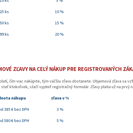
10 ks
5 %
25 ks
10 %
50 ks
15 %
99 ks
20 %
OVÉ ZĽAVY NA CELÝ NÁKUP PRE REGISTROVANÝCH ZÁ
 platí, čím viac nakúpite, tým väčšiu zľavu dostanete. Objemová zľava sa 
stať ktokoľvek, stačí vyplniť registračný formulár. Zľavy platia už na prvý 
nota nákupu
zľava v %
od 385 €
bez DPH
3 %
od 580 € bez DPH
5 %