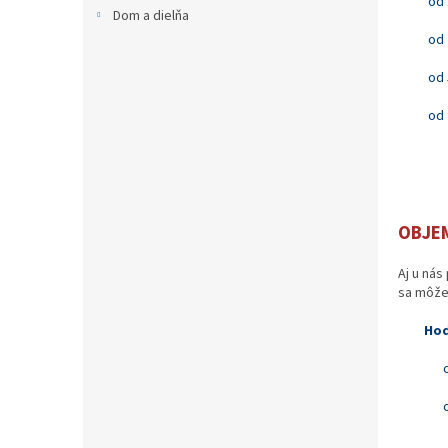
od 
Dom a dielňa
od 
od 
od 
OBJEM
Aj u nás
sa môže 
Hod