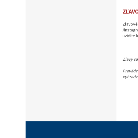
ZĽAV
Zľavové 
/instagr
uvidíte 
------------
Zľavy sa
Prevádz
vyhradz
Z
á
p