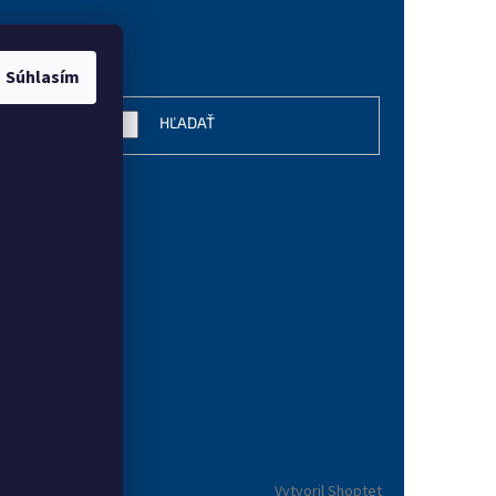
vanie
Súhlasím
HĽADAŤ
Vytvoril Shoptet