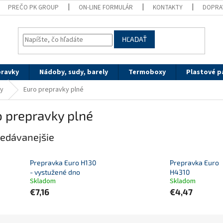
PREČO PK GROUP
ON-LINE FORMULÁR
KONTAKTY
DOPRA
HĽADAŤ
pravky
Nádoby, sudy, barely
Termoboxy
Plastové p
ky
Euro prepravky plné
 prepravky plné
edávanejšie
Prepravka Euro H130
Prepravka Euro
- vystužené dno
H4310
Skladom
Skladom
€7,16
€4,47