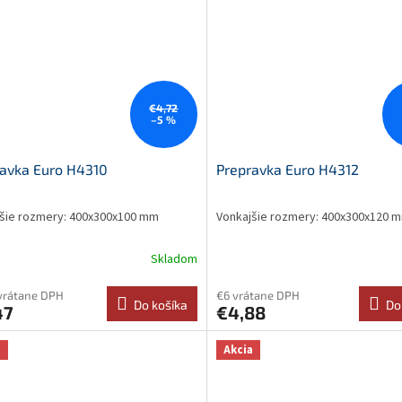
€4,72
–5 %
avka Euro H4310
Prepravka Euro H4312
šie rozmery: 400x300x100 mm
Vonkajšie rozmery: 400x300x120 
Skladom
vrátane DPH
€6 vrátane DPH
Do košíka
Do
47
€4,88
a
Akcia