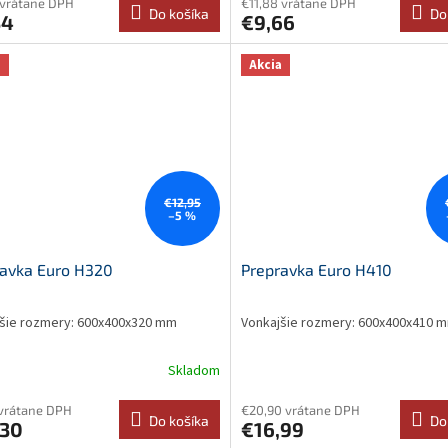
 vrátane DPH
€11,88 vrátane DPH
Do košíka
Do
34
€9,66
a
Akcia
€12,95
–5 %
ravka Euro H320
Prepravka Euro H410
šie rozmery: 600x400x320 mm
Vonkajšie rozmery: 600x400x410 
Skladom
 vrátane DPH
€20,90 vrátane DPH
Do košíka
Do
,30
€16,99