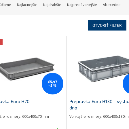
účame
Najlacnejšie
Najdrahšie
Najpredávanejšie
Abecedne
OTVORIŤ FILTER
a
€5,47
–5 %
avka Euro H70
Prepravka Euro H130 - vyst
dno
šie rozmery: 600x400x70 mm
Vonkajšie rozmery: 600x400x130