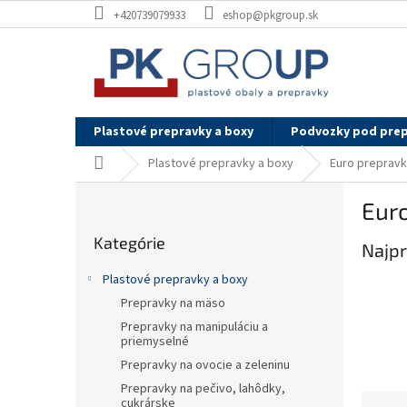
Prejsť
+420739079933
eshop@pkgroup.sk
na
obsah
Plastové prepravky a boxy
Podvozky pod pre
Domov
Plastové prepravky a boxy
Euro preprav
B
Euro
o
Preskočiť
č
Kategórie
kategórie
Najpr
n
ý
Plastové prepravky a boxy
p
Prepravky na mäso
a
Prepravky na manipuláciu a
n
priemyselné
e
Prepravky na ovocie a zeleninu
l
Prepravky na pečivo, lahôdky,
R
cukrárske