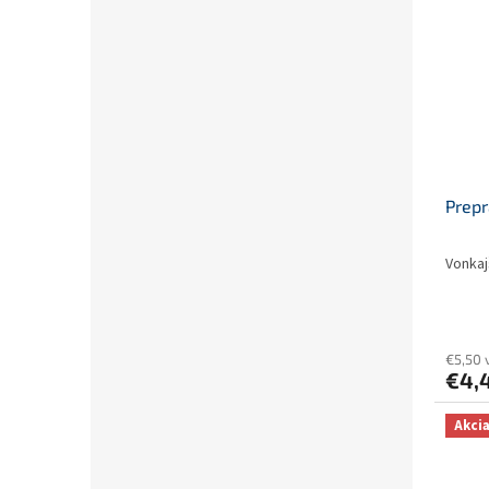
Prepr
Vonkaj
€5,50 
€4,
Akci