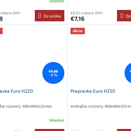
Skladom
vrátane DPH
€8,81 vrátane DPH
Do košíka
Do
8
€7,16
a
Akcia
€9,88
–5 %
ravka Euro H220
Prepravka Euro H250
šie rozmery: 600x400x220 mm
Vonkajšie rozmery: 600x400x250 
Skladom