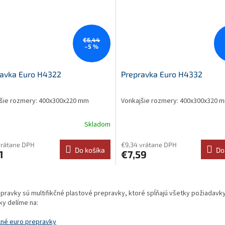
€6,44
–5 %
ravka Euro H4322
Prepravka Euro H4332
šie rozmery: 400x300x220 mm
Vonkajšie rozmery: 400x300x320 
Skladom
vrátane DPH
€9,34 vrátane DPH
Do košíka
Do
1
€7,59
O
v
pravky sú multifikčné plastové prepravky, ktoré spĺňajú všetky požiadavky
l
ky delíme na:
á
d
lné euro prepravky