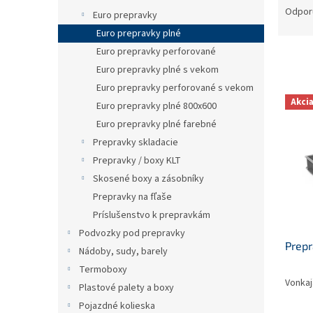
a
Odpor
Euro prepravky
d
Euro prepravky plné
e
Euro prepravky perforované
n
Euro prepravky plné s vekom
i
e
Euro prepravky perforované s vekom
V
p
Akci
Euro prepravky plné 800x600
ý
r
p
Euro prepravky plné farebné
o
i
Prepravky skladacie
d
s
Prepravky / boxy KLT
u
p
k
Skosené boxy a zásobníky
r
t
Prepravky na fľaše
o
o
Príslušenstvo k prepravkám
d
v
u
Podvozky pod prepravky
Prepr
k
Nádoby, sudy, barely
t
Termoboxy
o
Vonkaj
Plastové palety a boxy
v
Pojazdné kolieska