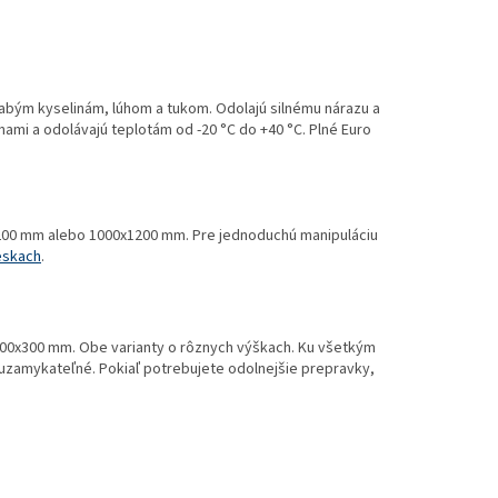
abým kyselinám, lúhom a tukom. Odolajú silnému nárazu a
inami a odolávajú teplotám od -20 °C do +40 °C. Plné Euro
200 mm alebo 1000x1200 mm. Pre jednoduchú manipuláciu
eskach
.
00x300 mm. Obe varianty o rôznych výškach. Ku všetkým
zamykateľné. Pokiaľ potrebujete odolnejšie prepravky,