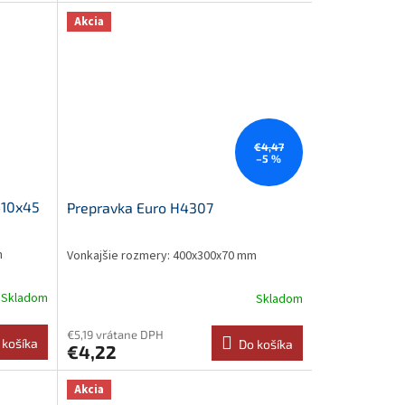
Akcia
€4,47
–5 %
410x45
Prepravka Euro H4307
m
Vonkajšie rozmery: 400x300x70 mm
Skladom
Skladom
€5,19 vrátane DPH
 košíka
Do košíka
€4,22
Akcia