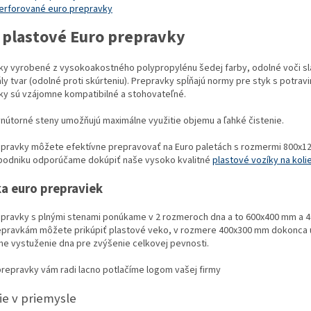
a
erforované euro prepravky
c
i
 plastové Euro prepravky
e
p
r
ky vyrobené z vysokoakostného polypropylénu šedej farby, odolné voči sl
v
ály tvar (odolné proti skúrteniu). Prepravky spĺňajú normy pre styk s potrav
k
ky sú vzájomne kompatibilné a stohovateľné.
y
v
nútorné steny umožňujú maximálne využitie objemu a ľahké čistenie.
ý
p
epravky môžete efektívne prepravovať na Euro paletách s rozmermi 800x1
i
 podniku odporúčame dokúpiť naše vysoko kvalitné
plastové vozíky na koli
s
u
a euro prepraviek
epravky s plnými stenami ponúkame v 2 rozmeroch dna a to 600x400 mm a 4
epravkám môžete prikúpiť plastové veko, v rozmere 400x300 mm dokonca u
e vystuženie dna pre zvýšenie celkovej pevnosti.
repravky vám radi lacno potlačíme logom vašej firmy
ie v priemysle