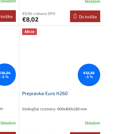
Skladom
Skladom
€9,86 vrátane DPH
 košíka
Do košíka
€8,02
Akcia
€10,24
€12,30
–5 %
–5 %
Prepravka Euro H260
mm
Vonkajšie rozmery: 600x400x260 mm
Skladom
Skladom