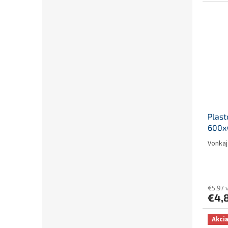
Plast
600x
Vonkaj
€5,97 
€4,
Akci