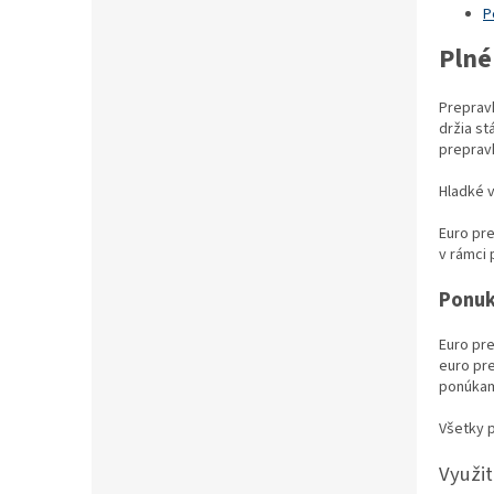
P
Plné
Preprav
držia st
preprav
Hladké v
Euro pr
v rámci
Ponuk
Euro pr
euro pr
ponúkam
Všetky p
Využit