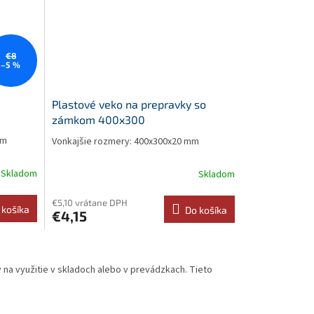
€8
–5 %
Plastové veko na prepravky so
zámkom 400x300
mm
Vonkajšie rozmery: 400x300x20 mm
Skladom
Skladom
€5,10 vrátane DPH
 košíka
Do košíka
€4,15
 na využitie v skladoch alebo v prevádzkach. Tieto