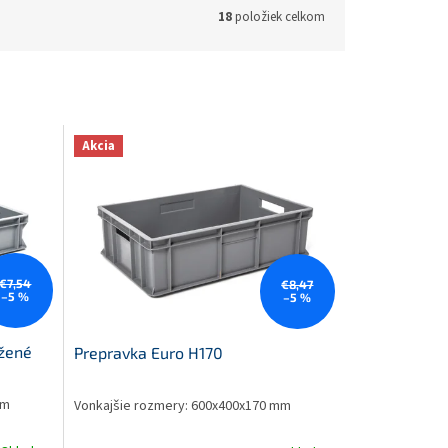
18
položiek celkom
Akcia
€7,54
€8,47
–5 %
–5 %
užené
Prepravka Euro H170
 mm
Vonkajšie rozmery: 600x400x170 mm