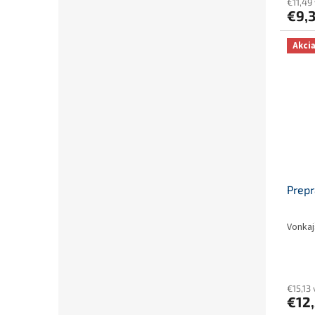
€11,49
€9,
Akci
Prep
Vonkaj
€15,13
€12