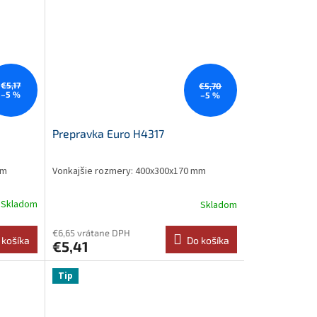
€5,17
€5,70
–5 %
–5 %
Prepravka Euro H4317
mm
Vonkajšie rozmery: 400x300x170 mm
Skladom
Skladom
€6,65 vrátane DPH
 košíka
Do košíka
€5,41
Tip