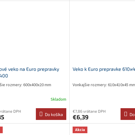
ové veko na Euro prepravky
Veko k Euro prepravke 610x
400
šie rozmery: 600x400x20 mm
Vonkajšie rozmery: 610x410x45 m
Skladom
vrátane DPH
€7,86 vrátane DPH
Do košíka
Do
85
€6,39
a
Akcia