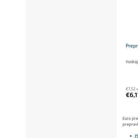
Prep
Vonkaj
€7,52 
€6,1
Euro pre
preprav
P