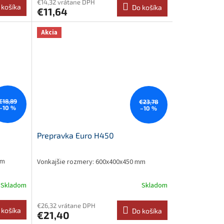
€14,32 vrátane DPH
 košíka
Do košíka
€11,64
Akcia
€18,89
€23,78
–10 %
–10 %
Prepravka Euro H450
mm
Vonkajšie rozmery: 600x400x450 mm
Skladom
Skladom
€26,32 vrátane DPH
 košíka
Do košíka
€21,40