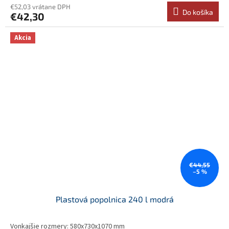
€52,03 vrátane DPH
Do košíka
€42,30
Akcia
€44,55
–5 %
Plastová popolnica 240 l modrá
Vonkajšie rozmery: 580x730x1070 mm