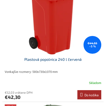
€44,55
–5 %
Plastová popolnica 240 l červená
Vonkajšie rozmery: 580x730x1070 mm
Skladom
€52,03 vrátane DPH
Do košíka
€42,30