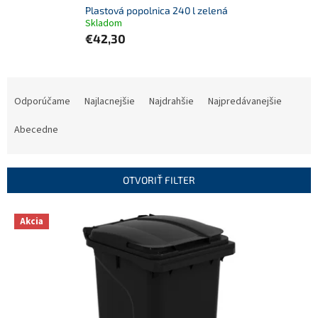
Plastová popolnica 240 l zelená
Skladom
€42,30
R
a
Odporúčame
Najlacnejšie
Najdrahšie
Najpredávanejšie
d
e
Abecedne
n
i
e
OTVORIŤ FILTER
p
r
V
Akcia
o
ý
d
p
u
i
k
s
t
p
o
r