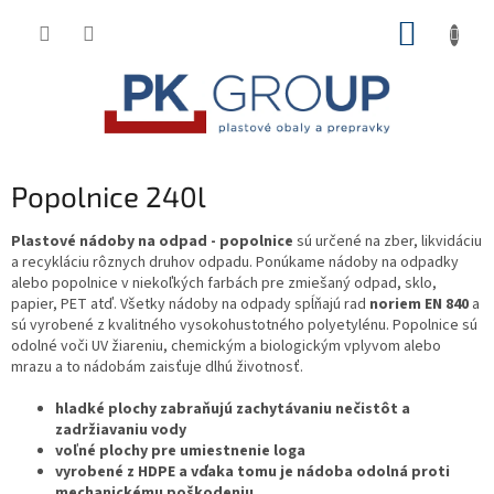
Prejsť
NÁKUP
na
obsah
KOŠÍK
Popolnice 240l
Plastové nádoby na odpad - popolnice
sú určené na zber, likvidáciu
a recykláciu rôznych druhov odpadu. Ponúkame nádoby na odpadky
alebo popolnice v niekoľkých farbách pre zmiešaný odpad, sklo,
papier, PET atď. Všetky nádoby na odpady spĺňajú rad
noriem EN 840
a
sú vyrobené z kvalitného vysokohustotného polyetylénu. Popolnice sú
odolné voči UV žiareniu, chemickým a biologickým vplyvom alebo
mrazu a to nádobám zaisťuje dlhú životnosť.
hladké plochy zabraňujú zachytávaniu nečistôt a
zadržiavaniu vody
voľné plochy pre umiestnenie loga
vyrobené z HDPE a vďaka tomu je nádoba odolná proti
mechanickému poškodeniu