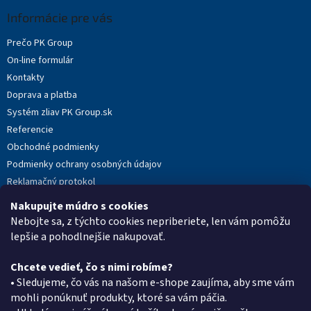
p
a
ä
Informácie pre vás
c
t
i
Prečo PK Group
i
e
On-line formulár
p
e
r
Kontakty
v
Doprava a platba
k
Systém zliav PK Group.sk
y
v
Referencie
ý
Obchodné podmienky
p
Podmienky ochrany osobných údajov
i
s
Reklamačný protokol
u
Novinky
Nakupujte múdro s cookies
Moja objednávka
Nebojte sa, z týchto cookies nepriberiete, len vám pomôžu
lepšie a pohodlnejšie nakupovať.
Chcete vedieť, čo s nimi robíme?
Kontakt
• Sledujeme, čo vás na našom e-shope zaujíma, aby sme vám
mohli ponúknuť produkty, ktoré sa vám páčia.
eshop
@
pkgroup.sk