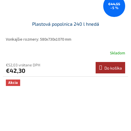
€44,55
–5 %
Plastová popolnica 240 l hnedá
Vonkajšie rozmery: 580x730x1070 mm
Skladom
€52,03 vrátane DPH
Do košíka
€42,30
Akcia