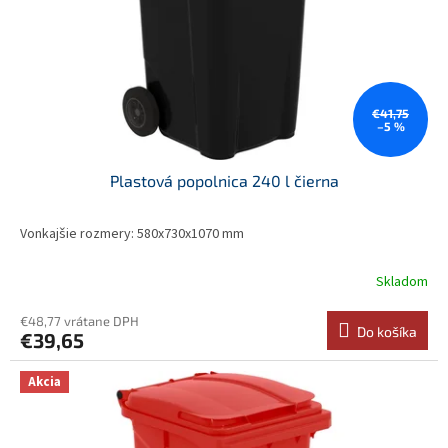
v
o
d
u
k
t
o
€41,75
–5 %
v
Plastová popolnica 240 l čierna
Vonkajšie rozmery: 580x730x1070 mm
Skladom
€48,77 vrátane DPH
Do košíka
€39,65
Akcia