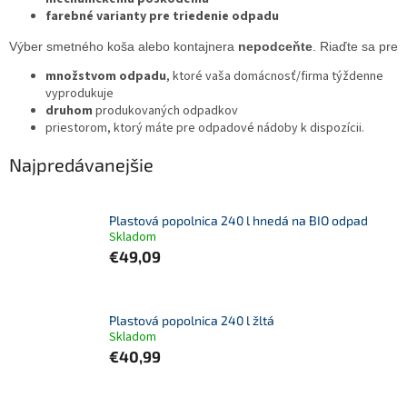
farebné varianty pre triedenie odpadu
Výber smetného koša alebo kontajnera 
nepodceňte
. Riaďte sa pre
množstvom odpadu
, ktoré vaša domácnosť/firma týždenne
vyprodukuje
druhom
produkovaných odpadkov
priestorom, ktorý máte pre odpadové nádoby k dispozícii.
Najpredávanejšie
Plastová popolnica 240 l hnedá na BIO odpad
Skladom
€49,09
Plastová popolnica 240 l žltá
Skladom
€40,99