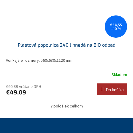
€54,55
–10 %
Plastová popolnica 240 l hnedá na BIO odpad
Vonkajšie rozmery: 560x630x1120 mm
Skladom
€60,38 vrátane DPH
Do košíka
€49,09
7
položiek celkom
O
v
l
Z
á
á
d