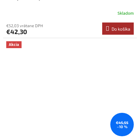
Skladom
€52,03 vrátane DPH
Do košíka
€42,30
Akcia
€45,55
–10 %