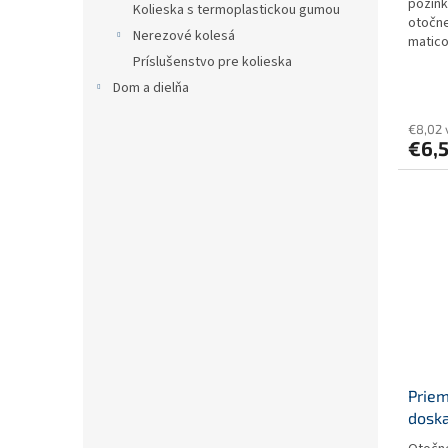
pozink
Kolieska s termoplastickou gumou
otočne
Nerezové kolesá
matico
Príslušenstvo pre kolieska
Dom a dielňa
€8,02 
€6,
Priem
dosk