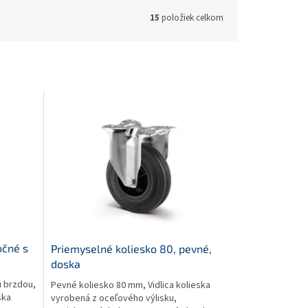
15
položiek celkom
očné s
Priemyselné koliesko 80, pevné,
doska
u brzdou,
Pevné koliesko 80 mm, Vidlica kolieska
ska
vyrobená z oceľového výlisku,