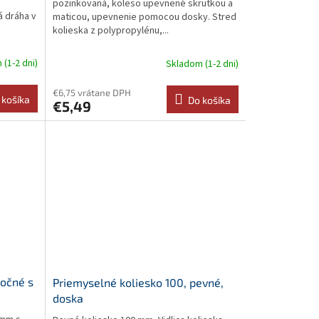
pozinkovaná, koleso upevnené skrutkou a
á dráha v
maticou, upevnenie pomocou dosky. Stred
kolieska z polypropylénu,...
(1-2 dni)
Skladom (1-2 dni)
€6,75 vrátane DPH
 košíka
Do košíka
€5,49
točné s
Priemyselné koliesko 100, pevné,
doska