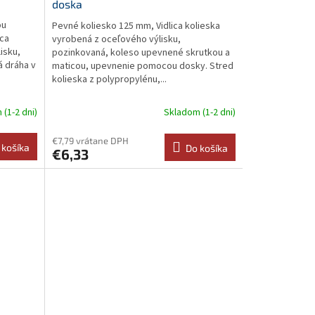
doska
ou
Pevné koliesko 125 mm, Vidlica kolieska
ica
vyrobená z oceľového výlisku,
isku,
pozinkovaná, koleso upevnené skrutkou a
á dráha v
maticou, upevnenie pomocou dosky. Stred
kolieska z polypropylénu,...
(1-2 dni)
Skladom (1-2 dni)
€7,79 vrátane DPH
 košíka
Do košíka
€6,33