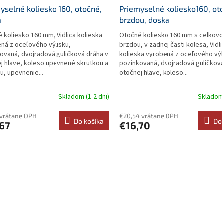
yselné koliesko 160, otočné,
Priemyselné koliesko160, ot
a
brzdou, doska
 koliesko 160 mm, Vidlica kolieska
Otočné koliesko 160 mm s celkov
ná z oceľového výlisku,
brzdou, v zadnej časti kolesa, Vidl
ovaná, dvojradová guličková dráha v
kolieska vyrobená z oceľového výl
j hlave, koleso upevnené skrutkou a
pozinkovaná, dvojradová guličkov
u, upevnenie...
otočnej hlave, koleso...
Skladom (1-2 dni)
Skladom 
 vrátane DPH
€20,54 vrátane DPH
Do košíka
Do
,67
€16,70