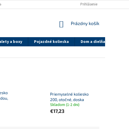
VA A PLATBA
SYSTÉM ZLIAV PK GROUP.SK
Prihlásenie
REFERENCIE
OBCH
NÁKUPNÝ
Prázdny košík
KOŠÍK
alety a boxy
Pojazdné kolieska
Dom a dielňa
On-lin
iesko
Priemyselné koliesko
zdou,
200, otočné, doska
Skladom (1-2 dni)
€17,23