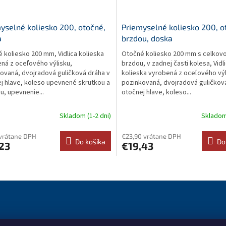
yselné koliesko 200, otočné,
Priemyselné koliesko 200, o
a
brzdou, doska
 koliesko 200 mm, Vidlica kolieska
Otočné koliesko 200 mm s celkov
ná z oceľového výlisku,
brzdou, v zadnej časti kolesa, Vidl
ovaná, dvojradová guličková dráha v
kolieska vyrobená z oceľového výl
j hlave, koleso upevnené skrutkou a
pozinkovaná, dvojradová guličkov
u, upevnenie...
otočnej hlave, koleso...
Skladom (1-2 dni)
Skladom 
 vrátane DPH
€23,90 vrátane DPH
Do košíka
Do
23
€19,43
O
v
l
á
d
a