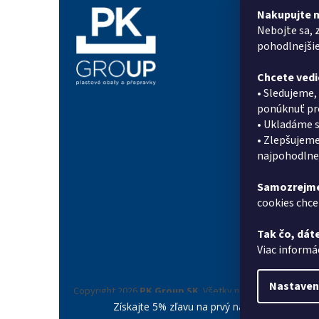
t
Nakupujte 
Informác
i
Nebojte sa, 
e
Prečo PK G
pohodlnejši
On-line for
Chcete vedi
Kontakty
• Sledujeme,
Doprava a p
ponúknuť pro
Systém zlia
• Ukladáme s
Referencie
• Zlepšujeme
Obchodné 
najpohodlnej
Podmienky 
údajov
Samozrejme
Reklamačný
cookies chcet
Novinky
Tak čo, dáte
Moja objed
Viac informá
Nastaven
Copyright 2026
PK Group SK
. Všetky práva vyhradené.
Získajte 5% zľavu na prvý nákup