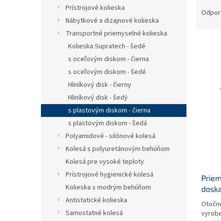
R
Prístrojové kolieska
a
Odpor
Nábytkové a dizajnové kolieska
d
e
Transportné priemyselné kolieska
n
Kolieska Supratech - šedé
i
s oceľovým diskom - čierna
e
V
s oceľovým diskom - šedé
p
ý
Hliníkový disk - čierny
r
p
Hliníkový disk - šedý
o
i
d
s plastovým diskom - čierna
s
u
s plastovým diskom - šedá
p
k
r
Polyamidové - silónové kolesá
t
o
Kolesá s polyuretánovým behúňom
o
d
Kolesá pre vysoké teploty
v
u
Prístrojové hygienické kolesá
Priem
k
Kolieska s modrým behúňom
dosk
t
Antistatické kolieska
o
Otočné
v
Samostatné kolesá
vyrobe