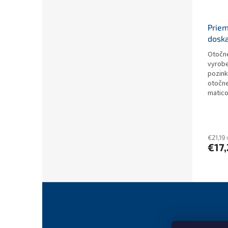
Priem
dosk
Otočné
vyrobe
pozink
otočne
matico
€21,19
€17,
Z
á
p
ä