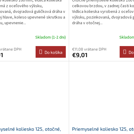
 koliesko 100 mm, Vidlica kolieska
Otočné priemyselné koliesko 100
ná z oceľového výlisku,
celkovou brzdou, v zadnej časti ko
ovaná, dvojradová guličková dráha v
Vidlica kolieska vyrobená z oceľo
j hlave, koleso upevnené skrutkou a
výlisku, pozinkovaná, dvojradová 
u, upevnenie...
dráha v otočnej...
Skladom (1-2 dni)
Skladom 
vrátane DPH
€11,08 vrátane DPH
Do košíka
Do
91
€9,01
yselné koliesko 125, otočné,
Priemyselné koliesko 125, o