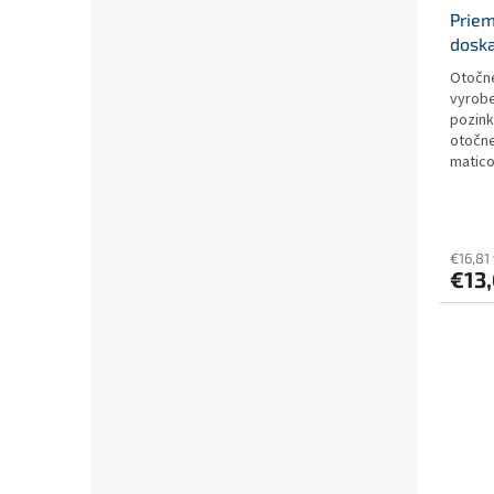
Priem
dosk
Otočné
vyrobe
pozink
otočne
matico
€16,81
€13