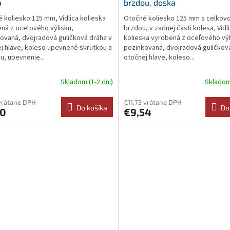
a
brzdou, doska
 koliesko 125 mm, Vidlica kolieska
Otočné koliesko 125 mm s celkov
ná z oceľového výlisku,
brzdou, v zadnej časti kolesa, Vidl
ovaná, dvojradová guličková dráha v
kolieska vyrobená z oceľového výl
j hlave, koleso upevnené skrutkou a
pozinkovaná, dvojradová guličkov
u, upevnenie...
otočnej hlave, koleso...
Skladom (1-2 dni)
Skladom 
vrátane DPH
€11,73 vrátane DPH
Do košíka
Do
50
€9,54