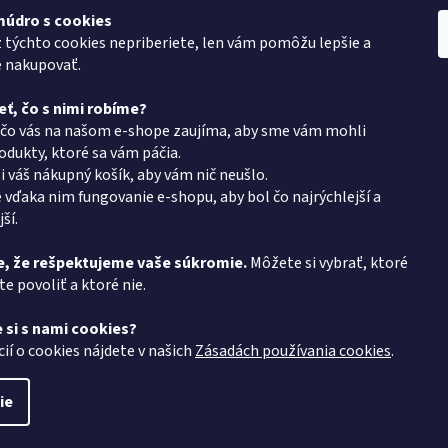
c
i
múdro s cookies
ie pre vás
Kontakt
Vyhľadá
e
z týchto cookies nepriberiete, len vám pomôžu lepšie a
p
roup
e nakupovať.
eshop
@
pkgroup.sk
r
mulár
+420739079933
v
eť, čo s nimi robíme?
k
+420734621131
 čo vás na našom e-shope zaujíma, aby sme vám mohli
y
latba
dukty, ktoré sa vám páčia.
v
v PK Group.sk
ý
i váš nákupný košík, aby vám nič neušlo.
p
 vďaka nim fungovanie e-shopu, aby bol čo najrýchlejší a
i
podmienky
ší.
s
ochrany osobných
u
, že rešpektujeme vaše súkromie.
Môžete si vybrať, ktoré
 protokol
e povoliť a ktoré nie.
 si s nami cookies?
návka
cií o cookies nájdete v našich
Zásadách používania cookies
.
ie