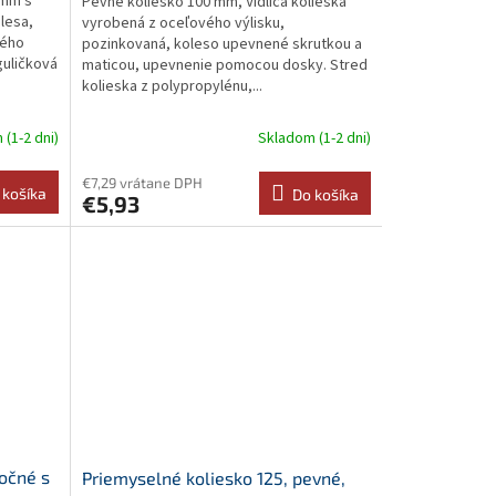
 mm s
Pevné koliesko 100 mm, Vidlica kolieska
lesa,
vyrobená z oceľového výlisku,
vého
pozinkovaná, koleso upevnené skrutkou a
guličková
maticou, upevnenie pomocou dosky. Stred
kolieska z polypropylénu,...
(1-2 dni)
Skladom (1-2 dni)
€7,29 vrátane DPH
 košíka
Do košíka
€5,93
točné s
Priemyselné koliesko 125, pevné,