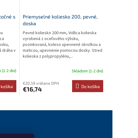
točné s
Priemyselné koliesko 200, pevné,
doska
ou
Pevné koliesko 200 mm, Vidlica kolieska
ica
vyrobená z oceľového výlisku,
isku,
pozinkovaná, koleso upevnené skrutkou a
á dráha v
maticou, upevnenie pomocou dosky. Stred
kolieska z polypropylénu,...
(1-2 dni)
Skladom (1-2 dni)
€20,59 vrátane DPH
 košíka
Do košíka
€16,74