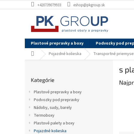
Prejsť
+420739079933
eshop@pkgroup.sk
na
obsah
Plastové prepravky a boxy
Podvozky pod pre
Domov
Pojazdné kolieska
Transportné priemysel
B
s pl
o
Preskočiť
č
Kategórie
kategórie
Najpr
n
ý
Plastové prepravky a boxy
p
Podvozky pod prepravky
a
Nádoby, sudy, barely
n
e
Termoboxy
l
Plastové palety a boxy
Pojazdné kolieska