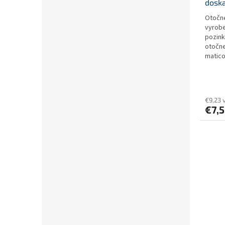
dosk
Otočné
vyrobe
pozink
otočne
matico
€9,23 
€7,