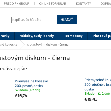
PREČO PK GROUP
ON-LINE FORMULÁR
KONTAKTY
DOPRA
HĽADAŤ
pravky
Nádoby, sudy, barely
Termoboxy
Plastové p
né kolieska
s plastovým diskom - čierna
astovým diskom - čierna
edávanejšie
Priemyselné kol
Priemyselné koliesko
200, otočné s br
200, pevné, doska
doska
Skladom (1-2 dni)
Skladom (1-2 dni)
€16,74
€19,43