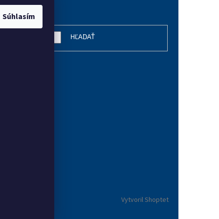
vanie
Súhlasím
HĽADAŤ
Vytvoril Shoptet