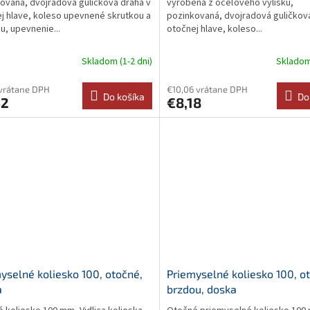
ovaná, dvojradová guličková dráha v
vyrobená z oceľového výlisku,
j hlave, koleso upevnené skrutkou a
pozinkovaná, dvojradová guličkov
u, upevnenie...
otočnej hlave, koleso...
Skladom (1-2 dni)
Skladom 
vrátane DPH
€10,06 vrátane DPH
Do košíka
Do
52
€8,18
yselné koliesko 100, otočné,
Priemyselné koliesko 100, o
a
brzdou, doska