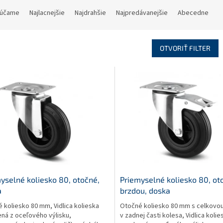
účame
Najlacnejšie
Najdrahšie
Najpredávanejšie
Abecedne
OTVORIŤ FILTER
yselné koliesko 80, otočné,
Priemyselné koliesko 80, ot
a
brzdou, doska
 koliesko 80 mm, Vidlica kolieska
Otočné koliesko 80 mm s celkovo
ná z oceľového výlisku,
v zadnej časti kolesa, Vidlica kolie