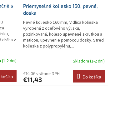
očné s
Priemyselné koliesko 160, pevné,
doska
ou
Pevné koliesko 160 mm, Vidlica kolieska
ica
vyrobená z oceľového výlisku,
isku,
pozinkovaná, koleso upevnené skrutkou a
á dráha v
maticou, upevnenie pomocou dosky. Stred
kolieska z polypropylénu,...
(1-2 dni)
Skladom (1-2 dni)
€14,06 vrátane DPH
 košíka
Do košíka
€11,43