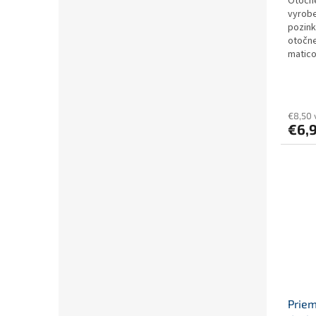
Otočné
vyrobe
pozink
otočne
matico
€8,50 
€6,
Priem