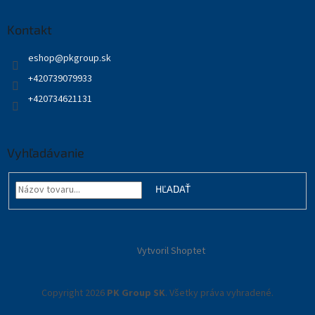
Kontakt
eshop
@
pkgroup.sk
+420739079933
+420734621131
Vyhľadávanie
HĽADAŤ
Vytvoril Shoptet
Copyright 2026
PK Group SK
. Všetky práva vyhradené.