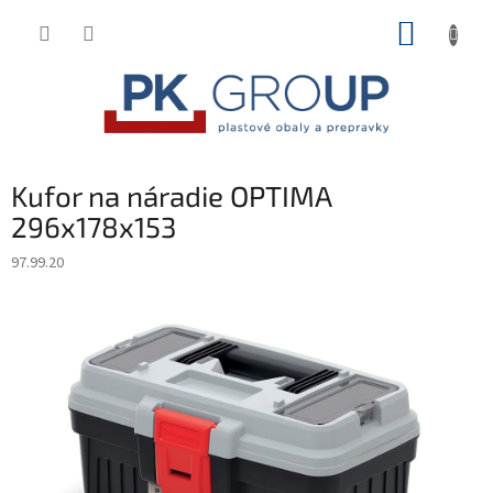
Prejsť
NÁKUP
na
obsah
KOŠÍK
Kufor na náradie OPTIMA
296x178x153
97.99.20