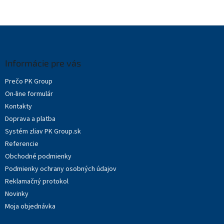
Z
á
p
ä
Informácie pre vás
t
Prečo PK Group
i
On-line formulár
e
Kontakty
Doprava a platba
Systém zliav PK Group.sk
Referencie
Obchodné podmienky
Podmienky ochrany osobných údajov
Reklamačný protokol
Novinky
Moja objednávka