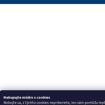
Nakupujte múdro s cookies
Nebojte sa, z týchto cookies nepriberiete, len vám pomôžu lepš