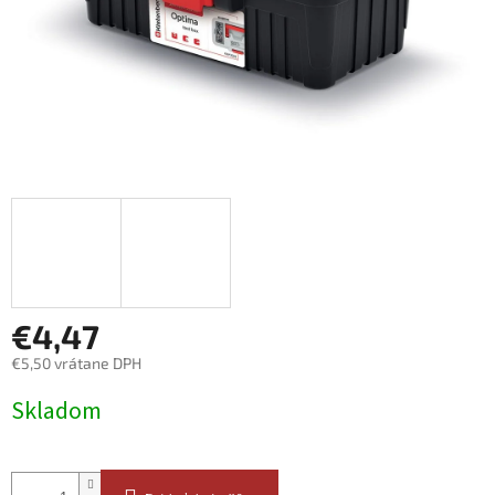
€4,47
€5,50 vrátane DPH
Jednotková
Skladom
cena: