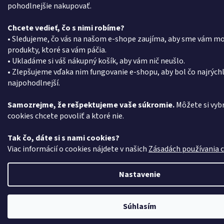
pohodlnejšie nakupovať.
Chcete vedieť, čo s nimi robíme?
• Sledujeme, čo vás na našom e-shope zaujíma, aby sme vám m
produkty, ktoré sa vám páčia.
• Ukladáme si váš nákupný košík, aby vám nič neušlo.
• Zlepšujeme vďaka nim fungovanie e-shopu, aby bol čo najrýchl
najpohodlnejší.
Samozrejme, že rešpektujeme vaše súkromie.
Môžete si vybr
cookies chcete povoliť a ktoré nie.
Tak čo, dáte si s nami cookies?
Viac informácií o cookies nájdete v našich
Zásadách používania 
Nastavenie
Súhlasím
Získajte 5% zľavu na prvý nákup