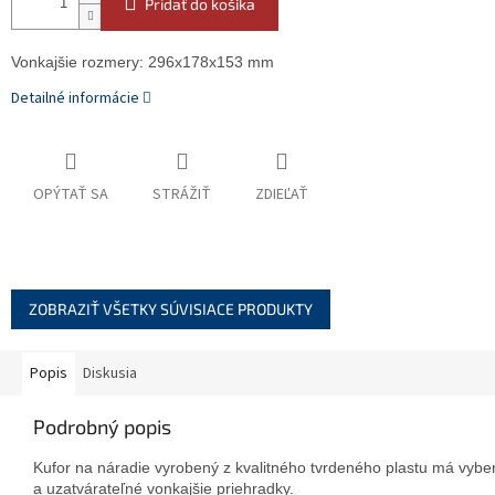
Pridať do košíka
Vonkajšie rozmery: 296x178x153 mm
Detailné informácie
OPÝTAŤ SA
STRÁŽIŤ
ZDIEĽAŤ
ZOBRAZIŤ VŠETKY SÚVISIACE PRODUKTY
Popis
Diskusia
Podrobný popis
Kufor na náradie vyrobený z kvalitného tvrdeného plastu má vyber
a uzatvárateľné vonkajšie priehradky.
