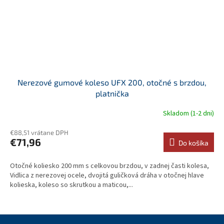
Nerezové gumové koleso UFX 200, otočné s brzdou,
platnička
Skladom (1-2 dni)
€88,51 vrátane DPH
€71,96
Do košíka
Otočné koliesko 200 mm s celkovou brzdou, v zadnej časti kolesa,
Vidlica z nerezovej ocele, dvojitá guličková dráha v otočnej hlave
kolieska, koleso so skrutkou a maticou,...
Z