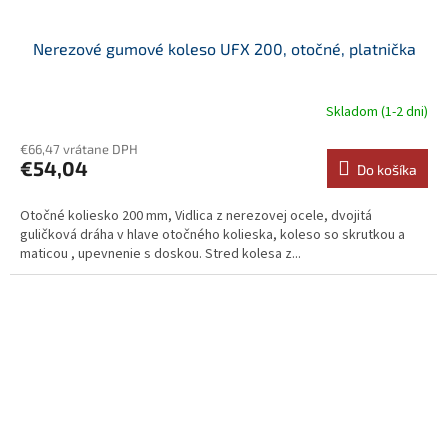
Nerezové gumové koleso UFX 200, otočné, platnička
Skladom (1-2 dni)
€66,47 vrátane DPH
€54,04
Do košíka
Otočné koliesko 200 mm, Vidlica z nerezovej ocele, dvojitá
guličková dráha v hlave otočného kolieska, koleso so skrutkou a
maticou , upevnenie s doskou. Stred kolesa z...