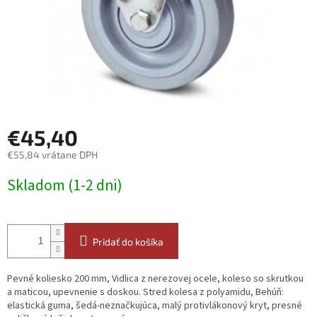
€45,40
€55,84 vrátane DPH
Jednotková
Skladom (1-2 dni)
cena:
Pridať do košíka
Pevné koliesko 200 mm, Vidlica z nerezovej ocele, koleso so skrutkou
a maticou, upevnenie s doskou. Stred kolesa z polyamidu, Behúň:
elastická guma, šedá-neznačkujúca, malý protivlákonový kryt, presné