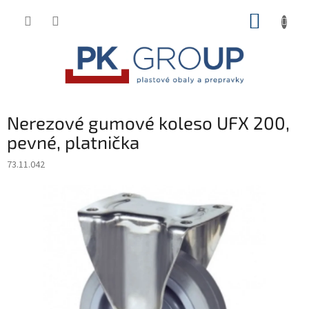
Prejsť
NÁKUP
na
obsah
KOŠÍK
Nerezové gumové koleso UFX 200,
pevné, platnička
73.11.042