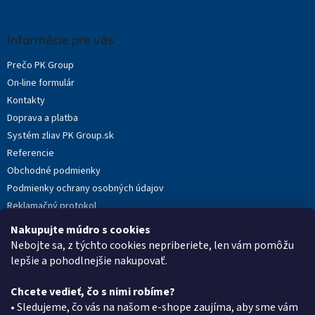
á
p
ä
Informácie pre vás
t
Prečo PK Group
i
On-line formulár
e
Kontakty
Doprava a platba
Systém zliav PK Group.sk
Referencie
Obchodné podmienky
Podmienky ochrany osobných údajov
Reklamačný protokol
Novinky
Nakupujte múdro s cookies
Moja objednávka
Nebojte sa, z týchto cookies nepriberiete, len vám pomôžu
lepšie a pohodlnejšie nakupovať.
Chcete vedieť, čo s nimi robíme?
Kontakt
• Sledujeme, čo vás na našom e-shope zaujíma, aby sme vám