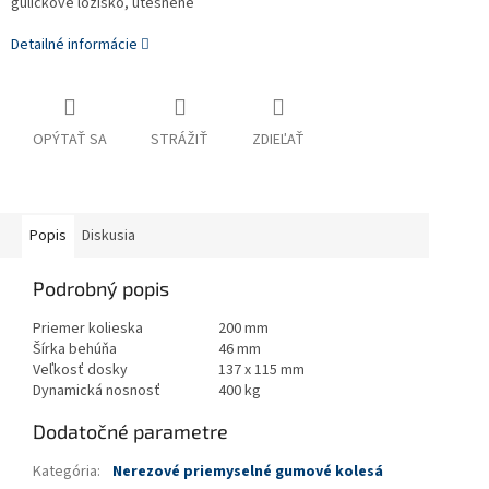
guličkové ložisko, utesnené
Detailné informácie
OPÝTAŤ SA
STRÁŽIŤ
ZDIEĽAŤ
Popis
Diskusia
Podrobný popis
Priemer kolieska
200 mm
Šírka behúňa
46 mm
Veľkosť dosky
137 x 115 mm
Dynamická nosnosť
400 kg
Dodatočné parametre
Kategória
:
Nerezové priemyselné gumové kolesá