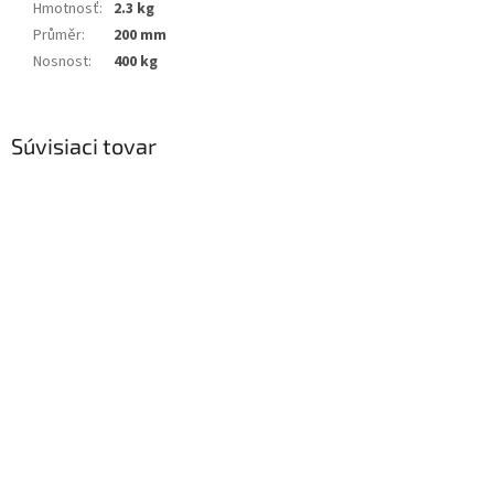
Hmotnosť
:
2.3 kg
Průměr
:
200 mm
Nosnost
:
400 kg
Súvisiaci tovar