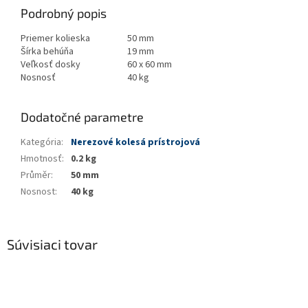
Podrobný popis
Priemer kolieska
50 mm
Šírka behúňa
19 mm
Veľkosť dosky
60 x 60 mm
Nosnosť
40 kg
Dodatočné parametre
Kategória
:
Nerezové kolesá prístrojová
Hmotnosť
:
0.2 kg
Průměr
:
50 mm
Nosnost
:
40 kg
Súvisiaci tovar