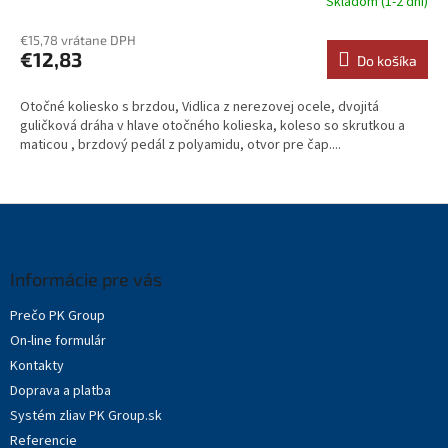
Skladom (1-2 dni)
€15,78 vrátane DPH
€12,83
Do košíka
Otočné koliesko s brzdou, Vidlica z nerezovej ocele, dvojitá
guličková dráha v hlave otočného kolieska, koleso so skrutkou a
maticou , brzdový pedál z polyamidu, otvor pre čap....
Z
á
p
ä
Informácie pre vás
t
Prečo PK Group
i
On-line formulár
e
Kontakty
Doprava a platba
Systém zliav PK Group.sk
Referencie