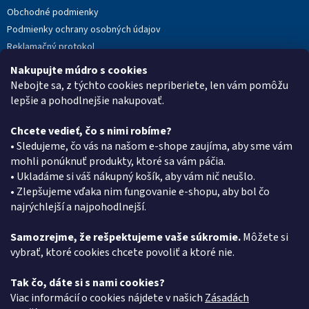
Obchodné podmienky
Podmienky ochrany osobných údajov
Reklamačný protokol
Novinky
Nakupujte múdro s cookies
Moja objednávka
Nebojte sa, z týchto cookies nepriberiete, len vám pomôžu
lepšie a pohodlnejšie nakupovať.
Chcete vedieť, čo s nimi robíme?
Kontakt
• Sledujeme, čo vás na našom e-shope zaujíma, aby sme vám
mohli ponúknuť produkty, ktoré sa vám páčia.
eshop
@
pkgroup.sk
• Ukladáme si váš nákupný košík, aby vám nič neušlo.
+420739079933
• Zlepšujeme vďaka nim fungovanie e-shopu, aby bol čo
+420734621131
najrýchlejší a najpohodlnejší.
Samozrejme, že rešpektujeme vaše súkromie.
Môžete si
vybrať, ktoré cookies chcete povoliť a ktoré nie.
Vyhľadávanie
Tak čo, dáte si s nami cookies?
HĽADAŤ
Viac informácií o cookies nájdete v našich
Zásadách