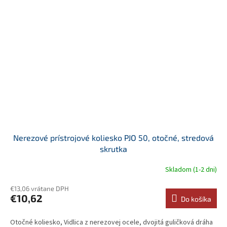
Nerezové prístrojové koliesko PJO 50, otočné, stredová
skrutka
Skladom (1-2 dni)
€13,06 vrátane DPH
€10,62
Do košíka
Otočné koliesko, Vidlica z nerezovej ocele, dvojitá guličková dráha