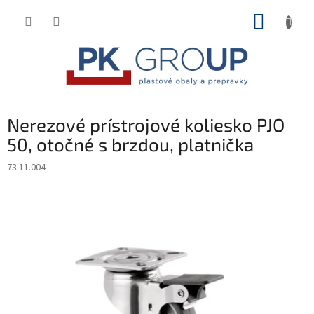
Prejsť
NÁKUP
na
obsah
KOŠÍK
Nerezové prístrojové koliesko PJO
50, otočné s brzdou, platnička
73.11.004