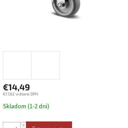
€14,49
€17,82 vrátane DPH
Jednotková
Skladom (1-2 dni)
cena: