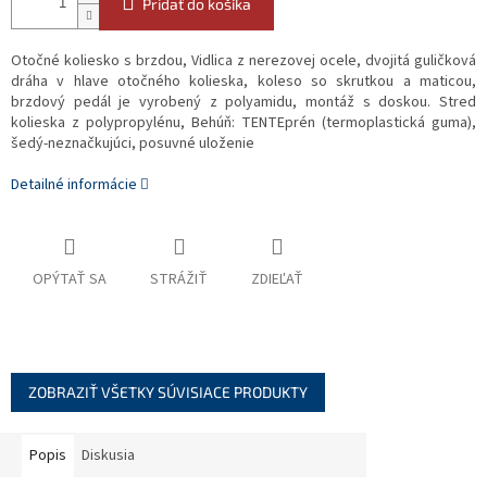
Pridať do košíka
Otočné koliesko s brzdou, Vidlica z nerezovej ocele, dvojitá guličková
dráha v hlave otočného kolieska, koleso so skrutkou a maticou,
brzdový pedál je vyrobený z polyamidu, montáž s doskou. Stred
kolieska z polypropylénu, Behúň: TENTEprén (termoplastická guma),
šedý-neznačkujúci, posuvné uloženie
Detailné informácie
OPÝTAŤ SA
STRÁŽIŤ
ZDIEĽAŤ
ZOBRAZIŤ VŠETKY SÚVISIACE PRODUKTY
Popis
Diskusia