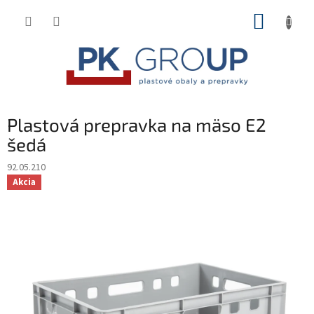
Prejsť
NÁKUP
na
obsah
KOŠÍK
Plastová prepravka na mäso E2
šedá
92.05.210
Akcia