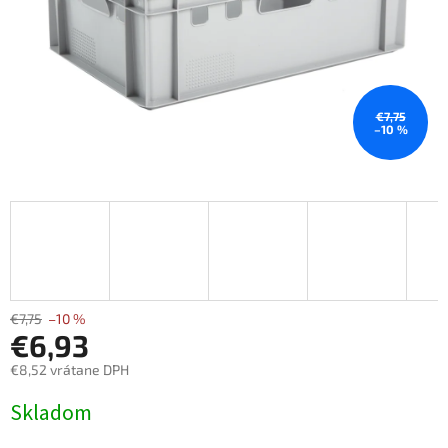
€7,75
–10 %
€7,75
–10 %
€6,93
€8,52 vrátane DPH
Jednotková
Skladom
cena: