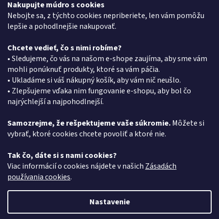
Novinky
Nakupujte múdro s cookies
Moja objednávka
Nebojte sa, z týchto cookies nepriberiete, len vám pomôžu
lepšie a pohodlnejšie nakupovať.
Chcete vedieť, čo s nimi robíme?
Kontakt
• Sledujeme, čo vás na našom e-shope zaujíma, aby sme vám
mohli ponúknuť produkty, ktoré sa vám páčia.
eshop
@
pkgroup.sk
• Ukladáme si váš nákupný košík, aby vám nič neušlo.
+420739079933
• Zlepšujeme vďaka nim fungovanie e-shopu, aby bol čo
+420734621131
najrýchlejší a najpohodlnejší.
Samozrejme, že rešpektujeme vaše súkromie.
Môžete si
vybrať, ktoré cookies chcete povoliť a ktoré nie.
Vyhľadávanie
Tak čo, dáte si s nami cookies?
HĽADAŤ
Viac informácií o cookies nájdete v našich
Zásadách
používania cookies
.
Nastavenie
Vytvoril Shoptet