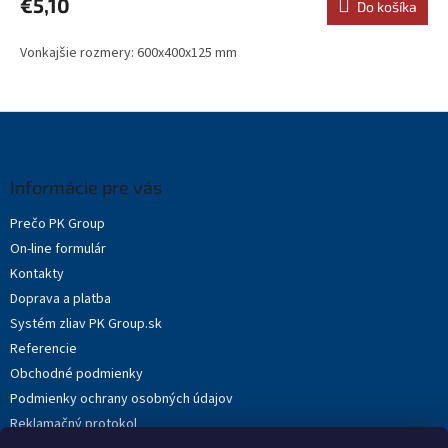
€5,10
Do košíka
Vonkajšie rozmery: 600x400x125 mm
Z
á
p
ä
Informácie pre vás
t
Prečo PK Group
i
On-line formulár
e
Kontakty
Doprava a platba
Systém zliav PK Group.sk
Referencie
Obchodné podmienky
Podmienky ochrany osobných údajov
Reklamačný protokol