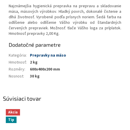
Najznámejšia hygienická prepravka na prepravu a skladovanie
mäsa, mäsových výrobkov. Hladký povrch, dokonalé čistenie a
dlhá životnosť. Vyrobené podľa prísnych noriem. Šedá farba na
odlíšenie alebo odlíšenie Vášho výrobku od štandardných
červených prepraviek. Možnosť tlače Vášho loga za príplatok.
Hmotnosť prepravky 2,00 Kg.
Dodatočné parametre
Kategória
:
Prepravky na mäso
Hmotnosť
:
2 kg
Rozměry
:
600x400x200 mm
Nosnost
:
30 kg
Súvisiaci tovar
Akcia
Tip