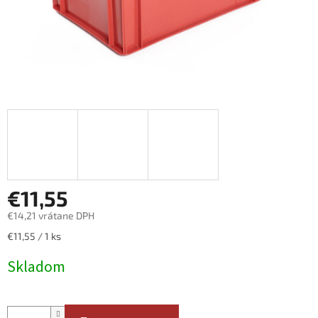
€11,55
€14,21 vrátane DPH
Jednotková
€11,55 / 1 ks
cena:
Skladom