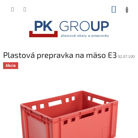
Prejsť
NÁKUP
na
obsah
KOŠÍK
Plastová prepravka na mäso E3
92.07.100
Akcia