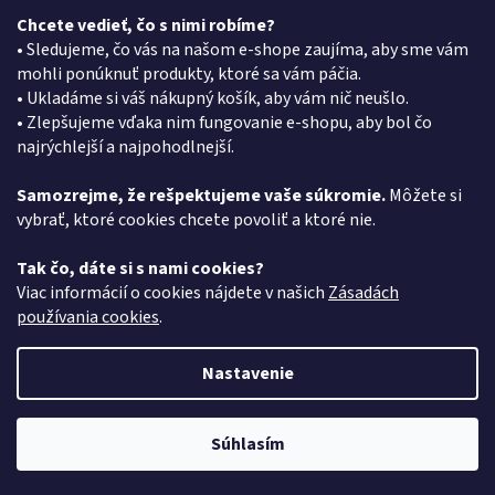
Chcete vedieť, čo s nimi robíme?
Kontakt
• Sledujeme, čo vás na našom e-shope zaujíma, aby sme vám
mohli ponúknuť produkty, ktoré sa vám páčia.
eshop
@
pkgroup.sk
• Ukladáme si váš nákupný košík, aby vám nič neušlo.
+420739079933
• Zlepšujeme vďaka nim fungovanie e-shopu, aby bol čo
+420734621131
najrýchlejší a najpohodlnejší.
Samozrejme, že rešpektujeme vaše súkromie.
Môžete si
vybrať, ktoré cookies chcete povoliť a ktoré nie.
Vyhľadávanie
Tak čo, dáte si s nami cookies?
HĽADAŤ
Viac informácií o cookies nájdete v našich
Zásadách
používania cookies
.
Nastavenie
Vytvoril Shoptet
Súhlasím
Copyright 2026
PK Group SK
. Všetky práva vyhradené.
Získajte 5% zľavu na prvý nákup