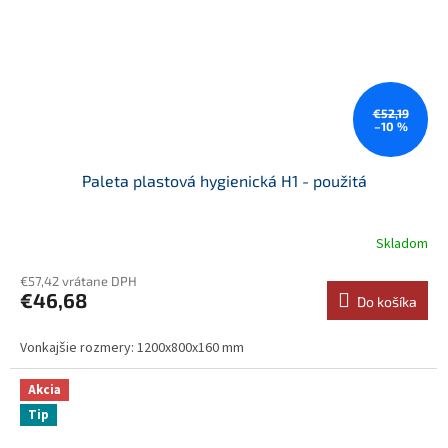
€52,19
–10 %
Paleta plastová hygienická H1 - použitá
Skladom
€57,42 vrátane DPH
€46,68
Do košíka
Vonkajšie rozmery: 1200x800x160 mm
Akcia
Tip