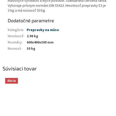
mäsových výrobkov a iných potravín. Štandardná červená farba.
Vyhovuje prísnym normám DIN 55423. Hmotnosť prepravky E3 je
3 kg a má nosnosť 30 kg.
Dodatočné parametre
Kategória
:
Prepravky na mäso
Hmotnosť
:
2.98 kg
Rozměry
:
600x400x300 mm
Nosnost
:
30 kg
Súvisiaci tovar
Akcia