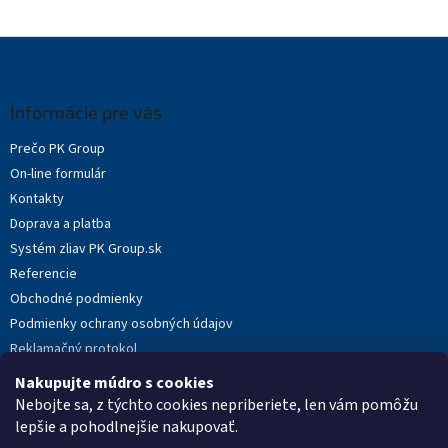
Z
á
p
ä
Informácie pre vás
t
Prečo PK Group
i
On-line formulár
e
Kontakty
Doprava a platba
Systém zliav PK Group.sk
Referencie
Obchodné podmienky
Podmienky ochrany osobných údajov
Reklamačný protokol
Novinky
Nakupujte múdro s cookies
Moja objednávka
Nebojte sa, z týchto cookies nepriberiete, len vám pomôžu
lepšie a pohodlnejšie nakupovať.