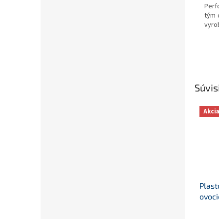
Perf
tým 
vyro
Súvis
Akci
Plast
ovoci