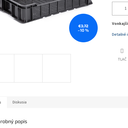
Vonkajši
€3,72
–10 %
Detailné 
TLAČ
s
Diskusia
robný popis