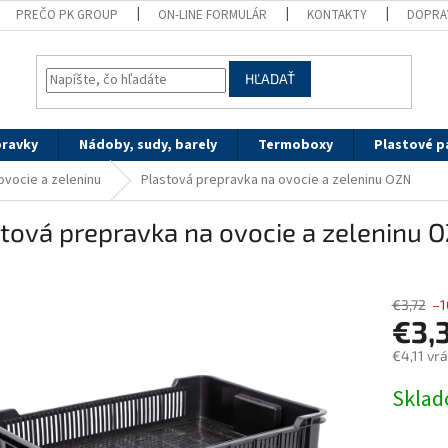
PREČO PK GROUP
ON-LINE FORMULÁR
KONTAKTY
DOPRA
HĽADAŤ
pravky
Nádoby, sudy, barely
Termoboxy
Plastové p
ovocie a zeleninu
Plastová prepravka na ovocie a zeleninu OZN
tová prepravka na ovocie a zeleninu 
€3,72
–1
€3,
€4,11 vr
Jednotk
Skla
cena: