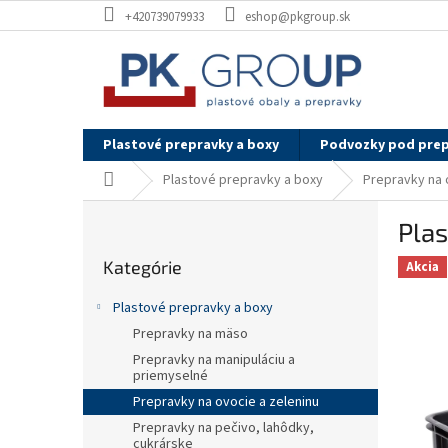
Prejsť
+420739079933
eshop@pkgroup.sk
na
obsah
Plastové prepravky a boxy
Podvozky pod pre
Domov
Plastové prepravky a boxy
Prepravky na 
B
Plas
o
Preskočiť
č
Kategórie
kategórie
Akcia
n
ý
Plastové prepravky a boxy
p
Prepravky na mäso
a
Prepravky na manipuláciu a
n
priemyselné
e
Prepravky na ovocie a zeleninu
l
Prepravky na pečivo, lahôdky,
cukrárske