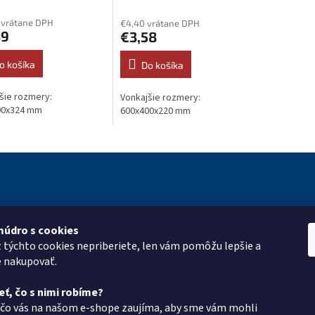
 vrátane DPH
€4,40 vrátane DPH
39
€3,58
o košíka
Do košíka
šie rozmery:
Vonkajšie rozmery:
00x324 mm
600x400x220 mm
múdro s cookies
ie pre vás
Kontakt
Vyhľadá
z týchto cookies nepriberiete, len vám pomôžu lepšie a
roup
e nakupovať.
eshop
@
pkgroup.sk
mulár
+420739079933
eť, čo s nimi robíme?
+420734621131
 čo vás na našom e-shope zaujíma, aby sme vám mohli
latba