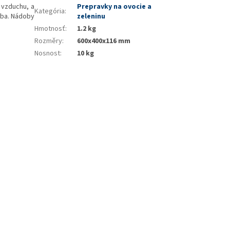
 vzduchu, a
Prepravky na ovocie a
Kategória
:
rba. Nádoby
zeleninu
Hmotnosť
:
1.2 kg
Rozměry
:
600x400x116 mm
Nosnost
:
10 kg