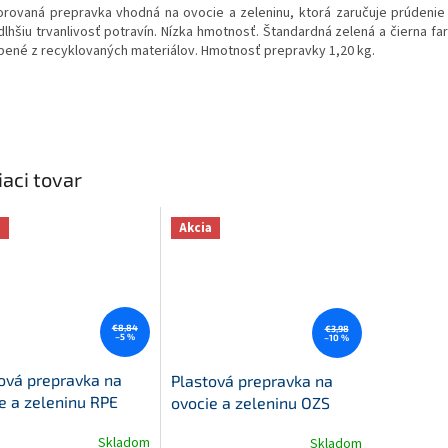
orovaná prepravka vhodná na ovocie a zeleninu, ktorá zaručuje prúdenie
dlhšiu trvanlivosť potravín. Nízka hmotnosť. Štandardná zelená a čierna fa
bené z recyklovaných materiálov. Hmotnosť prepravky 1,20 kg.
iaci tovar
a
Akcia
€8,84
€3,98
–5 %
–10 %
ová prepravka na
Plastová prepravka na
e a zeleninu RPE
ovocie a zeleninu OZS
čierna
Skladom
Skladom