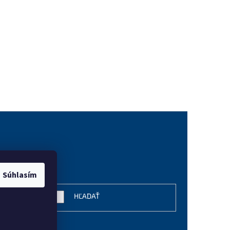
vanie
Súhlasím
HĽADAŤ