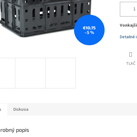
Vonkajši
€10,75
–5 %
Detailné 
TLAČ
s
Diskusia
robný popis