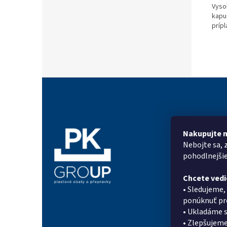
Vyso
kapu
príp
Z
á
p
ä
t
Nakupujte 
Informác
i
Nebojte sa, 
e
Prečo PK G
pohodlnejši
On-line for
Chcete vedi
Kontakty
• Sledujeme,
Doprava a p
ponúknuť pro
Systém zlia
• Ukladáme s
Referencie
• Zlepšujeme