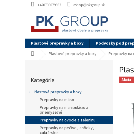
Prejsť
+420739079933
eshop@pkgroup.sk
na
obsah
Plastové prepravky a boxy
Podvozky pod pre
Domov
Plastové prepravky a boxy
Prepravky na 
B
Pla
o
Preskočiť
č
Kategórie
kategórie
Akcia
n
ý
Plastové prepravky a boxy
p
Prepravky na mäso
a
Prepravky na manipuláciu a
n
priemyselné
e
Prepravky na ovocie a zeleninu
l
Prepravky na pečivo, lahôdky,
cukrárske