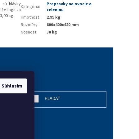
 sú hlávky
Prepravky na ovocie a
Kategória
:
ače loga za
zeleninu
3,00 kg.
Hmotnosť
:
2.95 kg
Rozměry
:
600x400x420 mm
Nosnost
:
30 kg
vanie
Súhlasím
HĽADAŤ