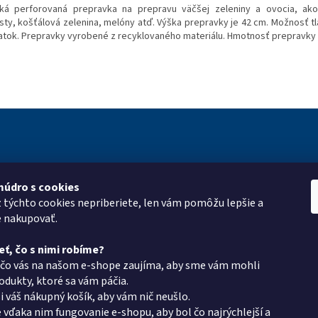
ká perforovaná prepravka na prepravu väčšej zeleniny a ovocia, ako
sty, košťálová zelenina, melóny atď. Výška prepravky je 42 cm. Možnosť tl
latok. Prepravky vyrobené z recyklovaného materiálu. Hmotnosť prepravky 
múdro s cookies
ie pre vás
Kontakt
Vyhľadá
z týchto cookies nepriberiete, len vám pomôžu lepšie a
roup
eshop
@
pkgroup.sk
e nakupovať.
mulár
+420739079933
eť, čo s nimi robíme?
+420734621131
 čo vás na našom e-shope zaujíma, aby sme vám mohli
latba
dukty, ktoré sa vám páčia.
v PK Group.sk
i váš nákupný košík, aby vám nič neušlo.
 vďaka nim fungovanie e-shopu, aby bol čo najrýchlejší a