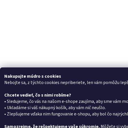
Nakupujte múdro s cookies
Nebojte sa, z týchto cookies nepriberiete, len vám pomôžu lep
Chcete vedieť, čo s nimi robíme?
• Sledujeme, čo vás na našom e-shope zaujíma, aby sme vám moh
• Ukladáme si váš nákupný košík, aby vám nič neušlo.
• Zlepšujeme vďaka nim fungovanie e-shopu, aby bol čo najrýchle
Samozrejme, že rešpektujeme vaše súkromie.
Môžete si vybr