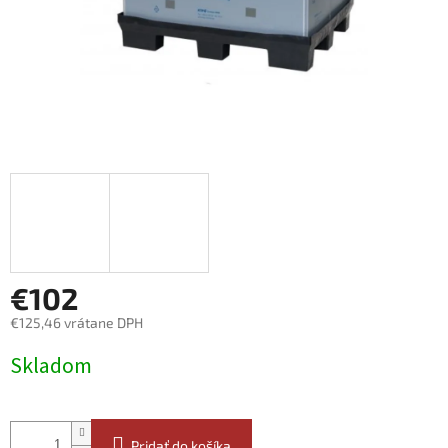
€102
€125,46 vrátane DPH
Jednotková
Skladom
cena:
Pridať do košíka