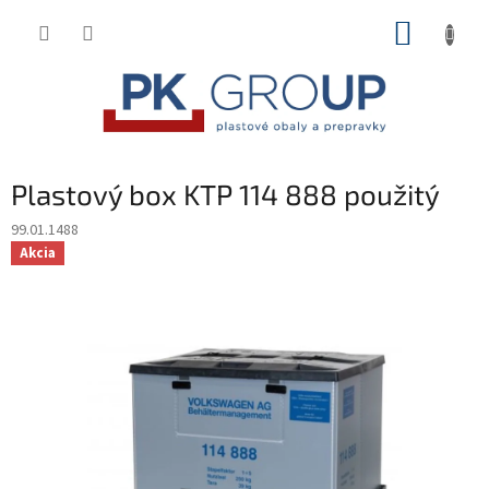
Prejsť
NÁKUP
na
obsah
KOŠÍK
Plastový box KTP 114 888 použitý
99.01.1488
Akcia