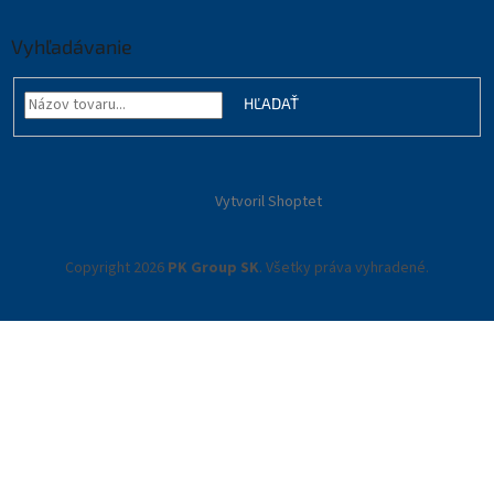
Vyhľadávanie
HĽADAŤ
Vytvoril Shoptet
Copyright 2026
PK Group SK
. Všetky práva vyhradené.