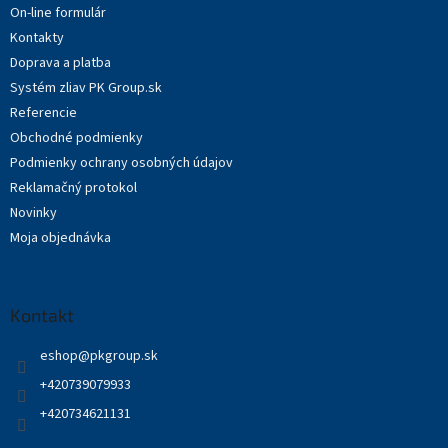
On-line formulár
e
Kontakty
Doprava a platba
Systém zliav PK Group.sk
Referencie
Obchodné podmienky
Podmienky ochrany osobných údajov
Reklamačný protokol
Novinky
Moja objednávka
Kontakt
eshop
@
pkgroup.sk
+420739079933
+420734621131