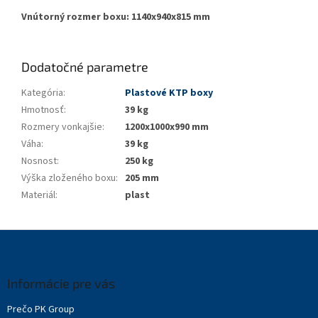
Vnútorný rozmer boxu: 1140x940x815 mm
Dodatočné parametre
Kategória
:
Plastové KTP boxy
Hmotnosť
:
39 kg
Rozmery vonkajšie
:
1200x1000x990 mm
Váha
:
39 kg
Nosnost
:
250 kg
Výška zloženého boxu
:
205 mm
Materiál
:
plast
Z
á
p
ä
Informácie pre vás
t
Prečo PK Group
i