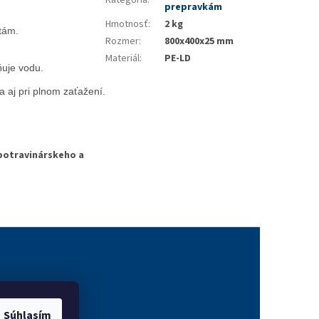
prepravkám
Hmotnosť
:
2 kg
tám. 
Rozmer
:
800x400x25 mm
Materiál
:
PE-LD
ňuje vodu.
 aj pri plnom zaťažení
.
potravinárskeho a
vanie
Súhlasím