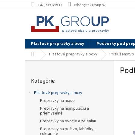
Prejsť
+420739079933
eshop@pkgroup.sk
na
obsah
Plastové prepravky a boxy
Podvozky pod pre
Domov
Plastové prepravky a boxy
Príslušenstvo
B
Pod
o
Preskočiť
č
Kategórie
kategórie
n
ý
Plastové prepravky a boxy
p
Prepravky na mäso
a
Prepravky na manipuláciu a
n
priemyselné
e
Prepravky na ovocie a zeleninu
l
Prepravky na pečivo, lahôdky,
cukrárske