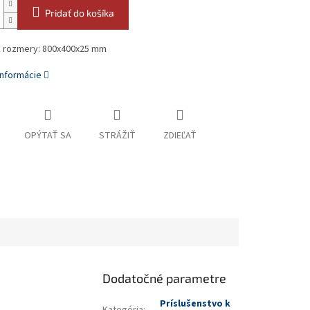
Pridať do košíka
e rozmery: 800x400x25 mm
informácie
OPÝTAŤ SA
STRÁŽIŤ
ZDIEĽAŤ
Dodatočné parametre
Príslušenstvo k
Kategória
: