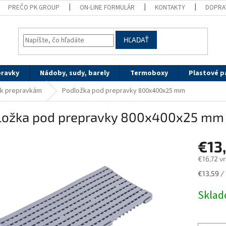
PREČO PK GROUP
ON-LINE FORMULÁR
KONTAKTY
DOPRA
HĽADAŤ
pravky
Nádoby, sudy, barely
Termoboxy
Plastové p
 k prepravkám
Podložka pod prepravky 800x400x25 mm
ložka pod prepravky 800x400x25 mm
€13
€16,72 v
Jednotk
€13,59 / 
cena:
Skla