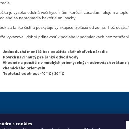
tredie.
ožka je vysoko odolná voči kyselinám, korózii, zásadám, olejom a teplo
odlahe sa nehromadia baktérie ani pachy.
bok sa ľahko čistí a poskytuje vynikajúcu izoláciu od zeme.​​ Tiež odstra
že vykazovali dobrú priľnavosť k podlahe v podmienkach bez zaťaženia
Jednoduchá montáž bez použitia akéhokoľvek náradia
Povrch navrhnutý pre ľahký odvod vody
Vhodné na použitie v mnohých priemyselných odvetviach vrátane 
chemického priemyslu
Teplotná odolnosť -40 ° C / 80 ° C
múdro s cookies
ie pre vás
Kontakt
Vyhľadá