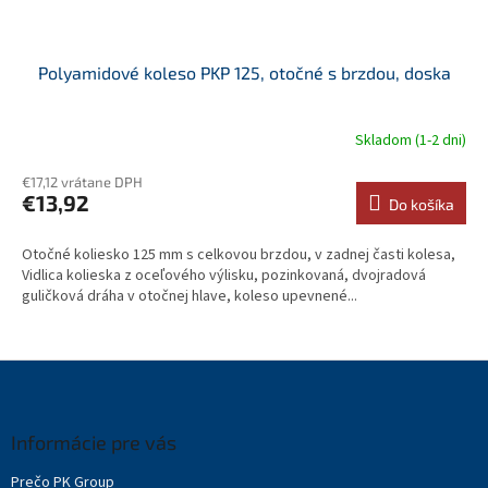
Polyamidové koleso PKP 125, otočné s brzdou, doska
Skladom (1-2 dni)
€17,12 vrátane DPH
€13,92
Do košíka
Otočné koliesko 125 mm s celkovou brzdou, v zadnej časti kolesa,
Vidlica kolieska z oceľového výlisku, pozinkovaná, dvojradová
guličková dráha v otočnej hlave, koleso upevnené...
Z
á
p
ä
Informácie pre vás
t
Prečo PK Group