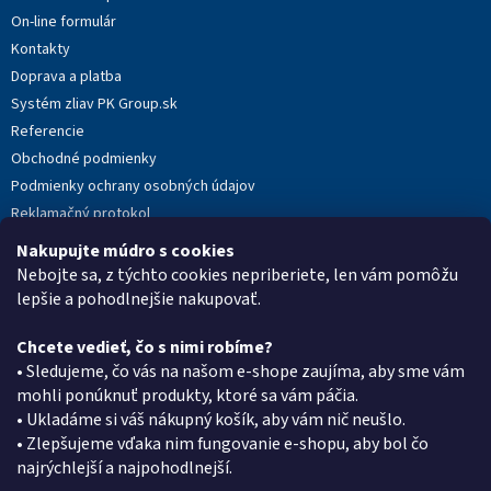
i
On-line formulár
e
Kontakty
Doprava a platba
Systém zliav PK Group.sk
Referencie
Obchodné podmienky
Podmienky ochrany osobných údajov
Reklamačný protokol
Novinky
Nakupujte múdro s cookies
Moja objednávka
Nebojte sa, z týchto cookies nepriberiete, len vám pomôžu
lepšie a pohodlnejšie nakupovať.
Chcete vedieť, čo s nimi robíme?
Kontakt
• Sledujeme, čo vás na našom e-shope zaujíma, aby sme vám
mohli ponúknuť produkty, ktoré sa vám páčia.
eshop
@
pkgroup.sk
• Ukladáme si váš nákupný košík, aby vám nič neušlo.
+420739079933
• Zlepšujeme vďaka nim fungovanie e-shopu, aby bol čo
+420734621131
najrýchlejší a najpohodlnejší.