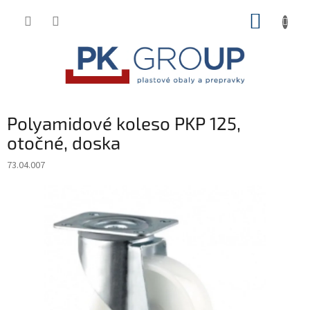
Prejsť
NÁKUP
na
obsah
KOŠÍK
Polyamidové koleso PKP 125,
otočné, doska
73.04.007