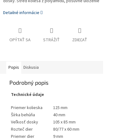
dosky. Stred kolesa z polyamidu, posuvné uloženie
Detailné informácie
OPÝTAŤ SA
STRÁŽIŤ
ZDIEĽAŤ
Popis
Diskusia
Podrobný popis
Technické údaje
Priemer kolieska
125 mm
Šírka behúňa
40 mm
Veľkosť dosky
105 x 85 mm
Rozteč dier
80/77 x 60 mm
Priemer dier
9 mm