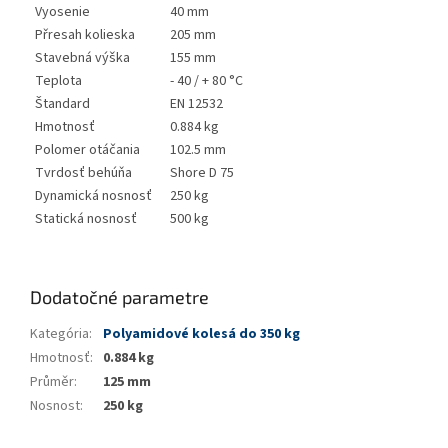
Vyosenie
40 mm
Přresah kolieska
205 mm
Stavebná výška
155 mm
Teplota
- 40 / + 80 °C
Štandard
EN 12532
Hmotnosť
0.884 kg
Polomer otáčania
102.5 mm
Tvrdosť behúňa
Shore D 75
Dynamická nosnosť
250 kg
Statická nosnosť
500 kg
Dodatočné parametre
Kategória
:
Polyamidové kolesá do 350 kg
Hmotnosť
:
0.884 kg
Průměr
:
125 mm
Nosnost
:
250 kg