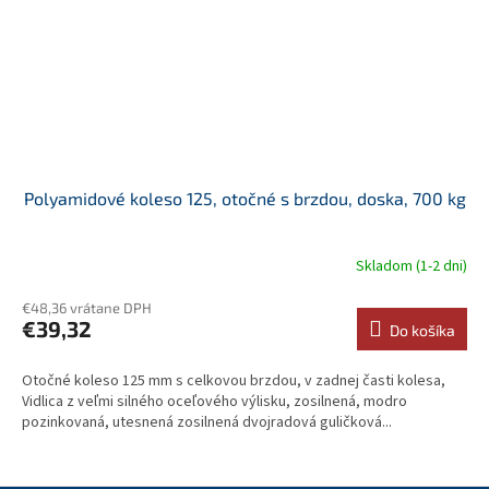
Polyamidové koleso 125, otočné s brzdou, doska, 700 kg
Skladom (1-2 dni)
€48,36 vrátane DPH
€39,32
Do košíka
Otočné koleso 125 mm s celkovou brzdou, v zadnej časti kolesa,
Vidlica z veľmi silného oceľového výlisku, zosilnená, modro
pozinkovaná, utesnená zosilnená dvojradová guličková...