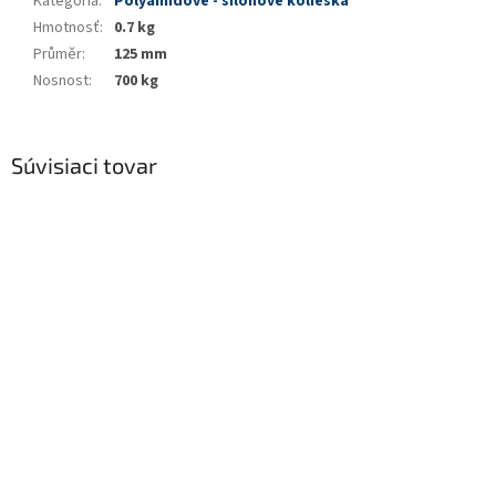
Kategória
:
Polyamidové - silónové kolieska
Hmotnosť
:
0.7 kg
Průměr
:
125 mm
Nosnost
:
700 kg
Súvisiaci tovar