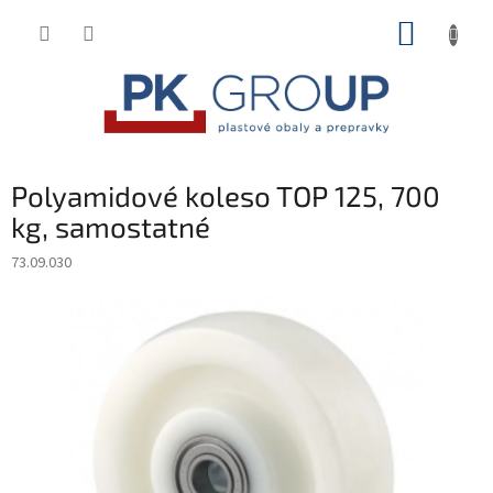
Prejsť
NÁKUP
na
obsah
KOŠÍK
Polyamidové koleso TOP 125, 700
kg, samostatné
73.09.030