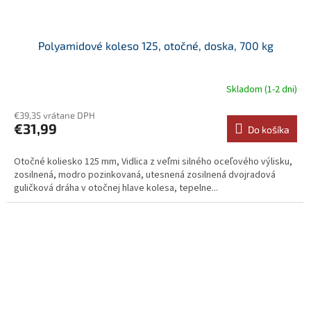
Polyamidové koleso 125, otočné, doska, 700 kg
Skladom (1-2 dni)
€39,35 vrátane DPH
€31,99
Do košíka
Otočné koliesko 125 mm, Vidlica z veľmi silného oceľového výlisku,
zosilnená, modro pozinkovaná, utesnená zosilnená dvojradová
guličková dráha v otočnej hlave kolesa, tepelne...