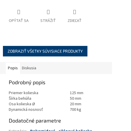
OPÝTAŤ SA
STRÁŽIŤ
ZDIEĽAŤ
ZOBRAZIŤ VŠETKY SÚVISIACE PRODUKTY
Popis
Diskusia
Podrobný popis
Priemer kolieska
125 mm
Šírka behúňa
50 mm
Osa kolieska Ø
20 mm
Dynamická nosnosť
700 kg
Dodatočné parametre