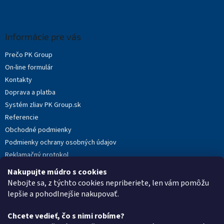
Z
á
p
ä
Informácie pre vás
t
Prečo PK Group
i
On-line formulár
e
Kontakty
Doprava a platba
Systém zliav PK Group.sk
Referencie
Obchodné podmienky
Podmienky ochrany osobných údajov
Reklamačný protokol
Novinky
Nakupujte múdro s cookies
Moja objednávka
Nebojte sa, z týchto cookies nepriberiete, len vám pomôžu
lepšie a pohodlnejšie nakupovať.
Chcete vedieť, čo s nimi robíme?
Kontakt