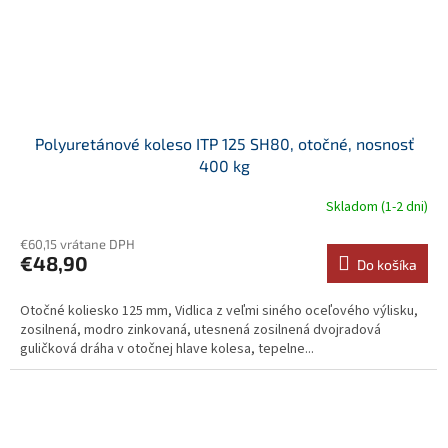
Polyuretánové koleso ITP 125 SH80, otočné, nosnosť
400 kg
Skladom (1-2 dni)
€60,15 vrátane DPH
€48,90
Do košíka
Otočné koliesko 125 mm, Vidlica z veľmi siného oceľového výlisku,
zosilnená, modro zinkovaná, utesnená zosilnená dvojradová
guličková dráha v otočnej hlave kolesa, tepelne...