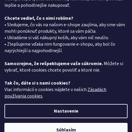
lepšie a pohodlnejšie nakupovať.
Chcete vedieť, čo s nimi robíme?
Kontakt
• Sledujeme, čo vás na našom e-shope zaujíma, aby sme vám
mohli ponúknuť produkty, ktoré sa vám páčia.
eshop
@
pkgroup.sk
• Ukladáme si váš nákupný košík, aby vám nič neušlo.
+420739079933
• Zlepšujeme vďaka nim fungovanie e-shopu, aby bol čo
+420734621131
najrýchlejší a najpohodlnejší.
Samozrejme, že rešpektujeme vaše súkromie.
Môžete si
vybrať, ktoré cookies chcete povoliť a ktoré nie.
Vyhľadávanie
Tak čo, dáte si s nami cookies?
HĽADAŤ
Viac informácií o cookies nájdete v našich
Zásadách
používania cookies
.
Nastavenie
Vytvoril Shoptet
Súhlasím
Copyright 2026
PK Group SK
. Všetky práva vyhradené.