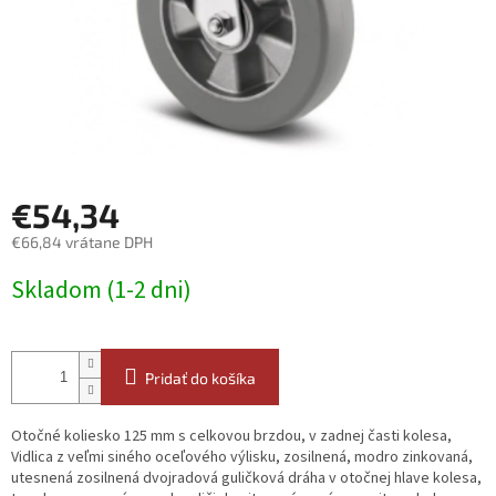
€54,34
€66,84 vrátane DPH
Jednotková
Skladom (1-2 dni)
cena:
Pridať do košíka
Otočné koliesko 125 mm s celkovou brzdou, v zadnej časti kolesa,
Vidlica z veľmi siného oceľového výlisku, zosilnená, modro zinkovaná,
utesnená zosilnená dvojradová guličková dráha v otočnej hlave kolesa,