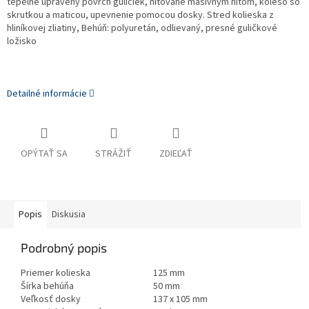
tepelne upravený povrch guličiek, nitované masívnym nitom, koleso so
skrutkou a maticou, upevnenie pomocou dosky. Stred kolieska z
hliníkovej zliatiny, Behúň: polyuretán, odlievaný, presné guličkové
ložisko
Detailné informácie
OPÝTAŤ SA
STRÁŽIŤ
ZDIEĽAŤ
Popis
Diskusia
Podrobný popis
Priemer kolieska
125 mm
Šírka behúňa
50 mm
Veľkosť dosky
137 x 105 mm