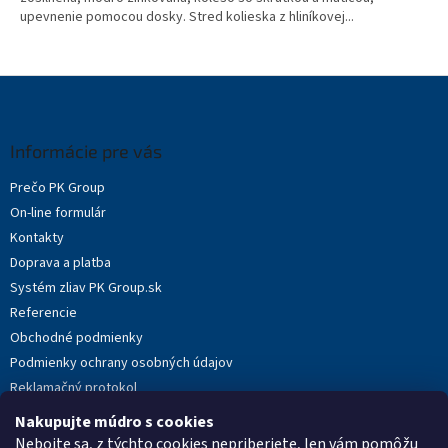
upevnenie pomocou dosky. Stred kolieska z hliníkovej...
Z
á
p
ä
Informácie pre vás
t
Prečo PK Group
i
On-line formulár
e
Kontakty
Doprava a platba
Systém zliav PK Group.sk
Referencie
Obchodné podmienky
Podmienky ochrany osobných údajov
Reklamačný protokol
Novinky
Nakupujte múdro s cookies
Moja objednávka
Nebojte sa, z týchto cookies nepriberiete, len vám pomôžu