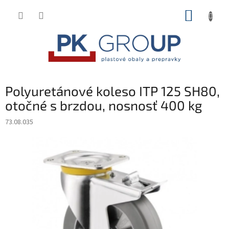
Prejsť
NÁKUP
na
obsah
KOŠÍK
Polyuretánové koleso ITP 125 SH80,
otočné s brzdou, nosnosť 400 kg
73.08.035