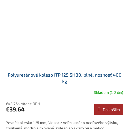
Polyuretánové koleso ITP 125 SH80, plné, nosnosť 400
kg
Skladom (1-2 dni)
€48,76 vrátane DPH
€39,64
Do košíka
Pevné koliesko 125 mm, Vidlica z veľmi siného oceľového výlisku,
zosilnená, modro zinkovaná, koleso so skrutkou a maticou,