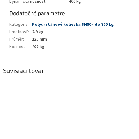
Dynamická nosnosť
400 kg
Dodatočné parametre
Kategória
:
Polyuretánové kolieska SH80 - do 700 kg
Hmotnosť
:
2.9 kg
Průměr
:
125 mm
Nosnost
:
400 kg
Súvisiaci tovar