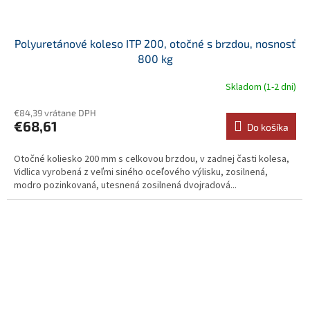
Polyuretánové koleso ITP 200, otočné s brzdou, nosnosť
800 kg
Skladom (1-2 dni)
€84,39 vrátane DPH
€68,61
Do košíka
Otočné koliesko 200 mm s celkovou brzdou, v zadnej časti kolesa,
Vidlica vyrobená z veľmi siného oceľového výlisku, zosilnená,
modro pozinkovaná, utesnená zosilnená dvojradová...