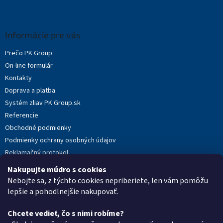
Z
á
p
ä
Informácie pre vás
t
Prečo PK Group
i
On-line formulár
e
Kontakty
Doprava a platba
Systém zliav PK Group.sk
Referencie
Obchodné podmienky
Podmienky ochrany osobných údajov
Reklamačný protokol
Novinky
Nakupujte múdro s cookies
Moja objednávka
Nebojte sa, z týchto cookies nepriberiete, len vám pomôžu
lepšie a pohodlnejšie nakupovať.
Chcete vedieť, čo s nimi robíme?
Kontakt