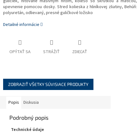
guličiek, nitované masívnym nitom, koleso so skrutkou a maticou,
upevnenie pomocou dosky. Stred kolieska z hliníkovej zliatiny, Behúň:
polyuretán, odlievaný, presné guličkové ložisko
Detailné informácie
OPÝTAŤ SA
STRÁŽIŤ
ZDIEĽAŤ
ZOBRAZIŤ VŠETKY SÚVISIACE PRODUKTY
Popis
Diskusia
Podrobný popis
Technické údaje