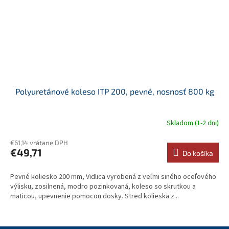
Polyuretánové koleso ITP 200, pevné, nosnosť 800 kg
Skladom (1-2 dni)
€61,14 vrátane DPH
€49,71
Do košíka
Pevné koliesko 200 mm, Vidlica vyrobená z veľmi siného oceľového
výlisku, zosilnená, modro pozinkovaná, koleso so skrutkou a
maticou, upevnenie pomocou dosky. Stred kolieska z...