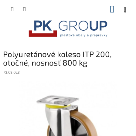
Prejsť
NÁKUP
na
obsah
KOŠÍK
Polyuretánové koleso ITP 200,
otočné, nosnosť 800 kg
73.08.028