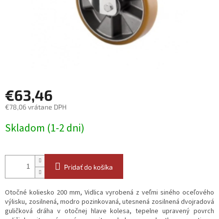
€63,46
€78,06 vrátane DPH
Jednotková
Skladom (1-2 dni)
cena:
Pridať do košíka
Otočné koliesko 200 mm, Vidlica vyrobená z veľmi siného oceľového
výlisku, zosilnená, modro pozinkovaná, utesnená zosilnená dvojradová
guličková dráha v otočnej hlave kolesa, tepelne upravený povrch