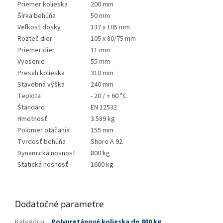
Priemer kolieska
200 mm
Šírka behúňa
50 mm
Veľkosť dosky
137 x 105 mm
Rozteč dier
105 x 80/75 mm
Priemer dier
11 mm
Vyosenie
55 mm
Presah kolieska
310 mm
Stavebná výška
240 mm
Teplota
- 20 / + 60 °C
Štandard
EN 12532
Hmotnosť
3.589 kg
Polomer otáčania
155 mm
Tvrdosť behúňa
Shore A 92
Dynamická nosnosť
800 kg
Statická nosnosť
1600 kg
Dodatočné parametre
Kategória
:
Polyuretánové kolieska do 800 kg