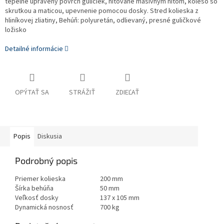
tepelne upravený povrch guličiek, nitované masívnym nitom, koleso so
skrutkou a maticou, upevnenie pomocou dosky. Stred kolieska z
hliníkovej zliatiny, Behúň: polyuretán, odlievaný, presné guličkové
ložisko
Detailné informácie
OPÝTAŤ SA
STRÁŽIŤ
ZDIEĽAŤ
Popis
Diskusia
Podrobný popis
Priemer kolieska
200 mm
Šírka behúňa
50 mm
Veľkosť dosky
137 x 105 mm
Dynamická nosnosť
700 kg