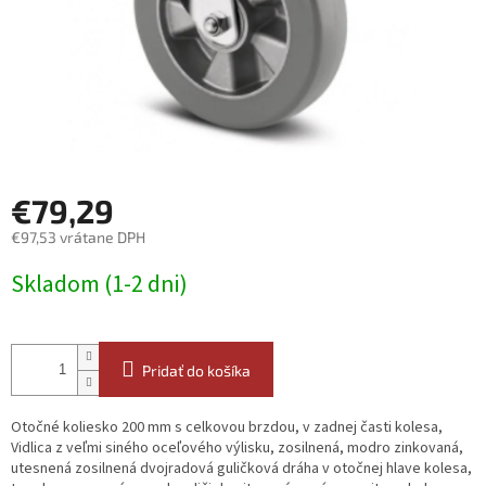
€79,29
€97,53 vrátane DPH
Jednotková
Skladom (1-2 dni)
cena:
Pridať do košíka
Otočné koliesko 200 mm s celkovou brzdou, v zadnej časti kolesa,
Vidlica z veľmi siného oceľového výlisku, zosilnená, modro zinkovaná,
utesnená zosilnená dvojradová guličková dráha v otočnej hlave kolesa,