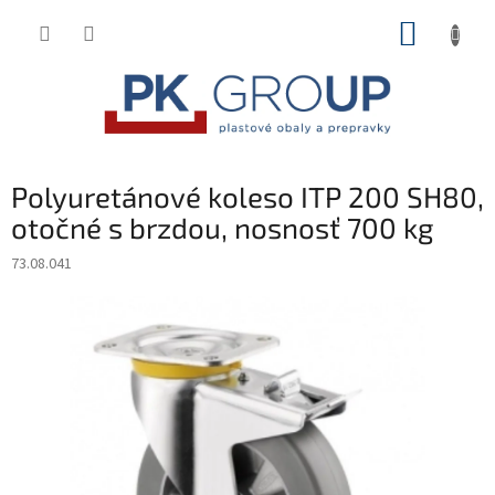
Prejsť
NÁKUP
na
obsah
KOŠÍK
Polyuretánové koleso ITP 200 SH80,
otočné s brzdou, nosnosť 700 kg
73.08.041