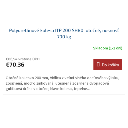
Polyuretánové koleso ITP 200 SH80, otočné, nosnosť
700 kg
Skladom (1-2 dni)
€86,54 vrátane DPH
€70,36
Do košíka
Otočné koliesko 200 mm, Vidlica z veľmi siného oceľového výlisku,
zosilnená, modro zinkovaná, utesnená zosilnená dvojradová
guličková dráha v otočnej hlave kolesa, tepelne...