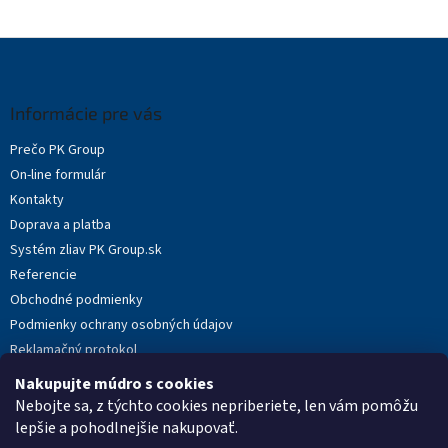
Z
á
p
ä
Informácie pre vás
t
Prečo PK Group
i
On-line formulár
e
Kontakty
Doprava a platba
Systém zliav PK Group.sk
Referencie
Obchodné podmienky
Podmienky ochrany osobných údajov
Reklamačný protokol
Novinky
Nakupujte múdro s cookies
Moja objednávka
Nebojte sa, z týchto cookies nepriberiete, len vám pomôžu
lepšie a pohodlnejšie nakupovať.