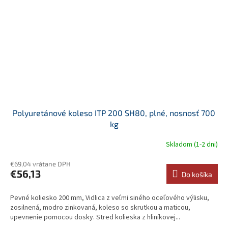
Polyuretánové koleso ITP 200 SH80, plné, nosnosť 700
kg
Skladom (1-2 dni)
€69,04 vrátane DPH
€56,13
Do košíka
Pevné koliesko 200 mm, Vidlica z veľmi siného oceľového výlisku,
zosilnená, modro zinkovaná, koleso so skrutkou a maticou,
upevnenie pomocou dosky. Stred kolieska z hliníkovej...