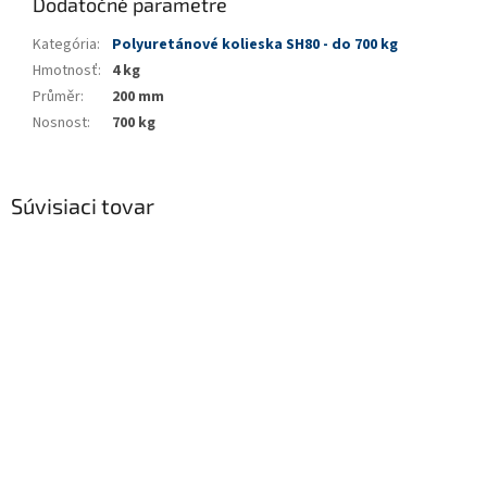
Dodatočné parametre
Kategória
:
Polyuretánové kolieska SH80 - do 700 kg
Hmotnosť
:
4 kg
Průměr
:
200 mm
Nosnost
:
700 kg
Súvisiaci tovar