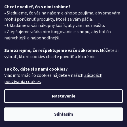
Chcete vedieť, čo s nimi robíme?
Kontakt
• Sledujeme, čo vás na našom e-shope zaujíma, aby sme vám
mohli ponúknuť produkty, ktoré sa vám páčia.
eshop
@
pkgroup.sk
• Ukladáme si váš nákupný košík, aby vám nič neušlo.
+420739079933
• Zlepšujeme vďaka nim fungovanie e-shopu, aby bol čo
+420734621131
najrýchlejší a najpohodlnejší.
Samozrejme, že rešpektujeme vaše súkromie.
Môžete si
vybrať, ktoré cookies chcete povoliť a ktoré nie.
Vyhľadávanie
Tak čo, dáte si s nami cookies?
HĽADAŤ
Viac informácií o cookies nájdete v našich
Zásadách
používania cookies
.
Nastavenie
Vytvoril Shoptet
Súhlasím
Copyright 2026
PK Group SK
. Všetky práva vyhradené.
Získajte 5% zľavu na prvý nákup