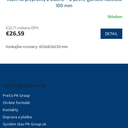
100 mm
Skladom
€32,71 vrátane DPH
€26,59
DETAIL
Vonkajšie rozmery: 610x410x150 mm
Z
á
p
ä
Informácie pre vás
t
Prečo PK Group
i
On-line formulár
e
Kontakty
Doprava a platba
Systém zliav PK Group.sk