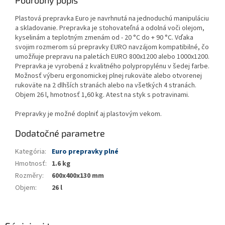
Podrobný popis
Plastová prepravka Euro je navrhnutá na jednoduchú manipuláciu
a skladovanie. Prepravka je stohovateľná a odolná voči olejom,
kyselinám a teplotným zmenám od - 20 °C do + 90 °C. Vďaka
svojim rozmerom sú prepravky EURO navzájom kompatibilné, čo
umožňuje prepravu na paletách EURO 800x1200 alebo 1000x1200.
Prepravka je vyrobená z kvalitného polypropylénu v šedej farbe.
Možnosť výberu ergonomickej plnej rukoväte alebo otvorenej
rukoväte na 2 dlhších stranách alebo na všetkých 4 stranách.
Objem 26 l, hmotnosť 1,60 kg. Atest na styk s potravinami.
Prepravky je možné doplniť aj plastovým vekom.
Dodatočné parametre
Kategória
:
Euro prepravky plné
Hmotnosť
:
1.6 kg
Rozměry
:
600x400x130 mm
Objem
:
26 l