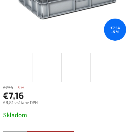
€7,54
–5 %
€7,54
–5 %
€7,16
€8,81 vrátane DPH
Jednotková
Skladom
cena: