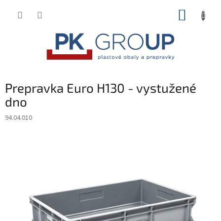
Prejsť
NÁKUP
na
obsah
KOŠÍK
Prepravka Euro H130 - vystužené
dno
94.04.010