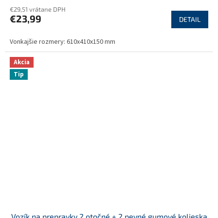
€29,51 vrátane DPH
€23,99
DETAIL
Vonkajšie rozmery: 610x410x150 mm
Akcia
Tip
Vozík na prepravky 2 otočné + 2 pevné gumové kolieska