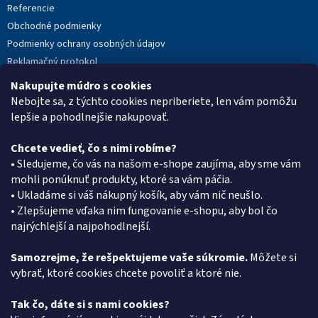
Referencie
Obchodné podmienky
Podmienky ochrany osobných údajov
Reklamačný protokol
Novinky
Nakupujte múdro s cookies
Moja objednávka
Nebojte sa, z týchto cookies nepriberiete, len vám pomôžu
lepšie a pohodlnejšie nakupovať.
Chcete vedieť, čo s nimi robíme?
Kontakt
• Sledujeme, čo vás na našom e-shope zaujíma, aby sme vám
mohli ponúknuť produkty, ktoré sa vám páčia.
eshop
@
pkgroup.sk
• Ukladáme si váš nákupný košík, aby vám nič neušlo.
+420739079933
• Zlepšujeme vďaka nim fungovanie e-shopu, aby bol čo
+420734621131
najrýchlejší a najpohodlnejší.
Samozrejme, že rešpektujeme vaše súkromie.
Môžete si
vybrať, ktoré cookies chcete povoliť a ktoré nie.
Vyhľadávanie
Tak čo, dáte si s nami cookies?
HĽADAŤ