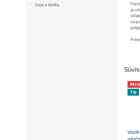
Plas
Dom a dielňa
je s
Vďak
na p
poly
Prep
Súvis
Akci
Tip
Vozík
otočn