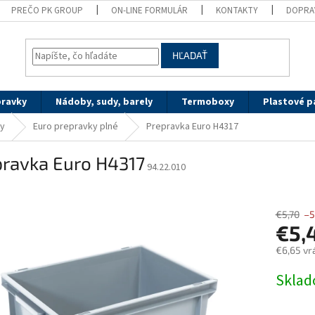
PREČO PK GROUP
ON-LINE FORMULÁR
KONTAKTY
DOPRA
HĽADAŤ
pravky
Nádoby, sudy, barely
Termoboxy
Plastové p
ky
Euro prepravky plné
Prepravka Euro H4317
pravka Euro H4317
94.22.010
€5,70
–5
€5,
€6,65 vr
Jednotk
Skla
cena: