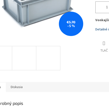
Vonkajši
€5,70
–5 %
Detailné 
TLAČ
s
Diskusia
robný popis