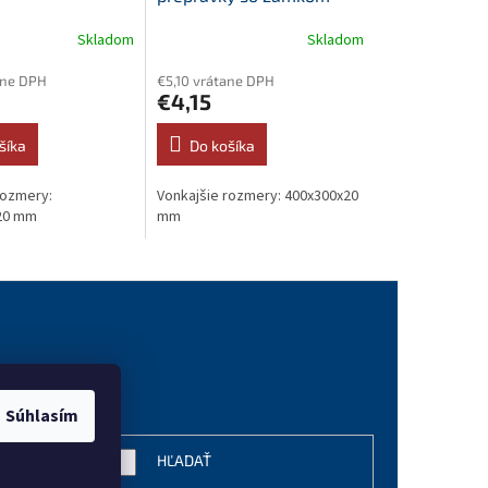
400x300
Skladom
Skladom
ane DPH
€5,10 vrátane DPH
€4,15
šíka
Do košíka
rozmery:
Vonkajšie rozmery: 400x300x20
20 mm
mm
vanie
Súhlasím
HĽADAŤ