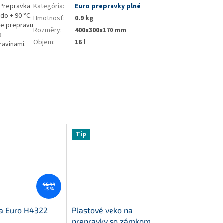
 Prepravka
Kategória
:
Euro prepravky plné
do + 90 °C.
Hmotnosť
:
0.9 kg
je prepravu
Rozměry
:
400x300x170 mm
o
Objem
:
16 l
ravinami.
Tip
€6,44
–5 %
a Euro H4322
Plastové veko na
prepravky so zámkom