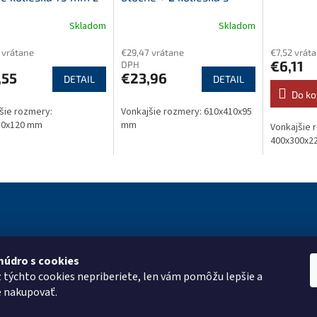
retánu
brzdou 50 mm polyuretán
Skladom
Skladom
 vrátane
€29,47 vrátane
€7,52 vrát
€6,11
DPH
,55
€23,96
DETAIL
DETAIL
Do ko
šie rozmery:
Vonkajšie rozmery: 610x410x95
10x120 mm
mm
Vonkajšie 
400x300x2
múdro s cookies
ie pre vás
Kontakt
Vyhľadá
z týchto cookies nepriberiete, len vám pomôžu lepšie a
roup
e nakupovať.
eshop
@
pkgroup.sk
mulár
+420739079933