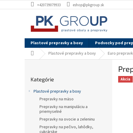
Prejsť
+420739079933
eshop@pkgroup.sk
na
obsah
Plastové prepravky a boxy
Podvozky pod pre
Domov
Plastové prepravky a boxy
Euro preprav
B
Pre
o
Preskočiť
č
Kategórie
kategórie
Akcia
n
ý
Plastové prepravky a boxy
p
Prepravky na mäso
a
Prepravky na manipuláciu a
n
priemyselné
e
Prepravky na ovocie a zeleninu
l
Prepravky na pečivo, lahôdky,
cukrárske