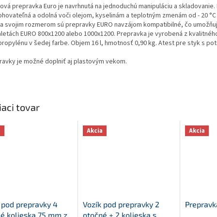
tová prepravka Euro je navrhnutá na jednoduchú manipuláciu a skladovanie.
tohovateľná a odolná voči olejom, kyselinám a teplotným zmenám od - 20 °C 
a svojim rozmerom sú prepravky EURO navzájom kompatibilné, čo umožňu
aletách EURO 800x1200 alebo 1000x1200. Prepravka je vyrobená z kvalitnéh
propylénu v šedej farbe. Objem 16 l, hmotnosť 0,90 kg. Atest pre styk s pot
ravky je možné doplniť aj plastovým vekom.
iaci tovar
a
Akcia
Akcia
 pod prepravky 4
Vozík pod prepravky 2
Prepravk
é kolieska 75 mm z
otočné + 2 kolieska s