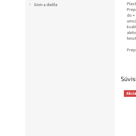
Plas
Dom a dielňa
Prep
do +
umož
kval
aleb
hmot
Prep
Súvis
Akci