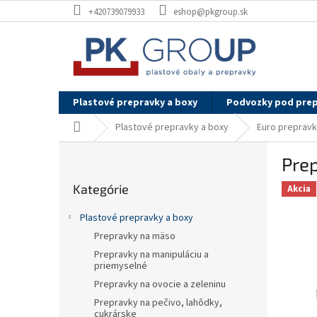
Prejsť
+420739079933
eshop@pkgroup.sk
na
obsah
Plastové prepravky a boxy
Podvozky pod pre
Domov
Plastové prepravky a boxy
Euro preprav
B
Pre
o
Preskočiť
č
Kategórie
kategórie
Akcia
n
ý
Plastové prepravky a boxy
p
Prepravky na mäso
a
Prepravky na manipuláciu a
n
priemyselné
e
Prepravky na ovocie a zeleninu
l
Prepravky na pečivo, lahôdky,
cukrárske