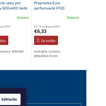
lne veko pre
Prepravka Euro
y 600x400 šedé
perforovaná H130
Skladom
Skladom
ane DPH
€7,79 vrátane DPH
€6,33
šíka
Do košíka
rozmery: 600x400
Vonkajšie rozmery:
600x400x130 mm
vanie
Súhlasím