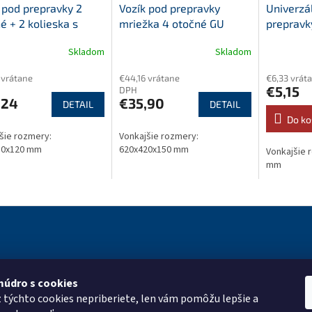
 pod prepravky 2
Vozík pod prepravky
Univerzá
é + 2 kolieska s
mriežka 4 otočné GU
prepravk
ou 75 mm polyuretán
kolieska 100
Skladom
Skladom
 vrátane
€44,16 vrátane
€6,33 vrát
€5,15
DPH
,24
€35,90
DETAIL
DETAIL
Do ko
šie rozmery:
Vonkajšie rozmery:
10x120 mm
620x420x150 mm
Vonkajšie 
mm
múdro s cookies
ie pre vás
Kontakt
Vyhľadá
z týchto cookies nepriberiete, len vám pomôžu lepšie a
roup