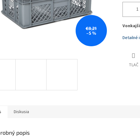
Vonkajši
€8,21
–5 %
Detailné 
TLAČ
s
Diskusia
robný popis