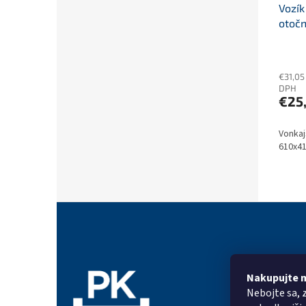
Vozík
otočn
brzd
€31,05
DPH
€25
Vonkaj
610x4
Z
á
p
ä
t
Nakupujte 
Informác
i
Nebojte sa, 
e
Prečo PK G