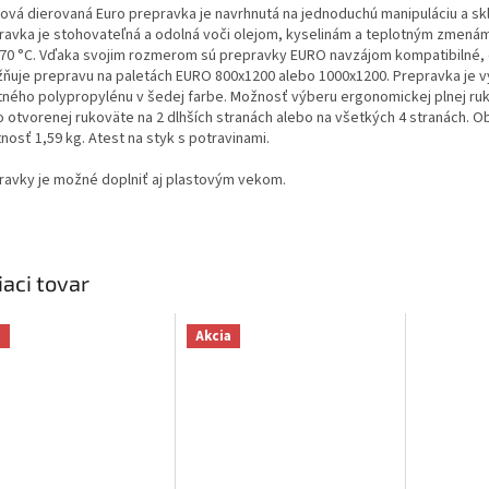
tová dierovaná Euro prepravka je navrhnutá na jednoduchú manipuláciu a sk
ravka je stohovateľná a odolná voči olejom, kyselinám a teplotným zmenám
 70 °C. Vďaka svojim rozmerom sú prepravky EURO navzájom kompatibilné,
ňuje prepravu na paletách EURO 800x1200 alebo 1000x1200. Prepravka je 
itného polypropylénu v šedej farbe. Možnosť výberu ergonomickej plnej ru
o otvorenej rukoväte na 2 dlhších stranách alebo na všetkých 4 stranách. Ob
nosť 1,59 kg. Atest na styk s potravinami.
ravky je možné doplniť aj plastovým vekom.
iaci tovar
a
Akcia