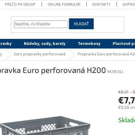
PREČO PK GROUP
ON-LINE FORMULÁR
KONTAKTY
DOPRA
HĽADAŤ
pravky
Nádoby, sudy, barely
Termoboxy
Plastové p
ky
Euro prepravky perforované
Prepravka Euro perforovaná H2
pravka Euro perforovaná H200
94.08.011
€8,21
–
€7,
€9,58 vr
Jednotk
Skla
cena: