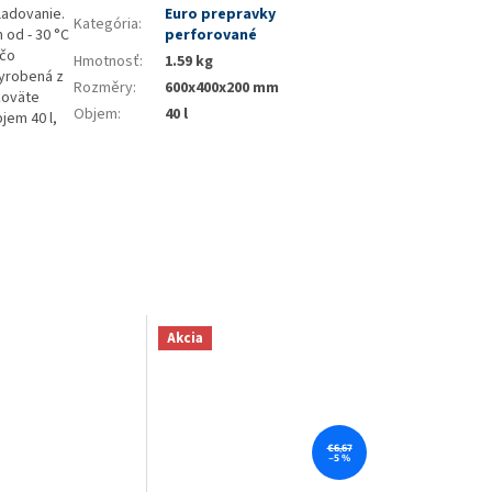
ladovanie.
Euro prepravky
Kategória
:
 od - 30 °C
perforované
 čo
Hmotnosť
:
1.59 kg
vyrobená z
Rozměry
:
600x400x200 mm
koväte
Objem
:
40 l
jem 40 l,
Akcia
€6,67
–5 %