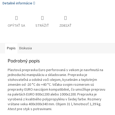
Detailné informácie
OPÝTAŤ SA
STRÁŽIŤ
ZDIEĽAŤ
Popis
Diskusia
Podrobný popis
Plastová prepravka Euro perforovaná s vekom je navrhnutá na
jednoduchú manipuláciu a skladovanie. Prepravka je
stohovateľná a odolná voči olejom, kyselinám a teplotným
zmenám od -20 °C do +40 °C. Vďaka svojim rozmerom sú
prepravky EURO navzájom kompatibilné, čo umožňuje prepravu
na paletách EURO 800x1200 alebo 1000x1200. Prepravka je
vyrobená z kvalitného polypropylénu v šedej farbe. Rozmery
vrátane veka 400x300x340 mm. Objem 31 l, hmotnosť 1,39 kg.
Atest pre styk s potravinami.