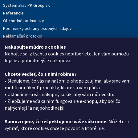
Systém zliav PK Group.sk
Referencie
Obchodné podmienky
Podmienky ochrany osobných údajov
Reklamačný protokol
Novinky
Nakupujte múdro s cookies
Moja objednávka
Nebojte sa, z týchto cookies nepriberiete, len vám pomôžu
lepšie a pohodlnejšie nakupovať.
Chcete vedieť, čo s nimi robíme?
Kontakt
• Sledujeme, čo vás na našom e-shope zaujíma, aby sme vám
mohli ponúknuť produkty, ktoré sa vám páčia.
eshop
@
pkgroup.sk
• Ukladáme si váš nákupný košík, aby vám nič neušlo.
+420739079933
• Zlepšujeme vďaka nim fungovanie e-shopu, aby bol čo
+420734621131
najrýchlejší a najpohodlnejší.
Samozrejme, že rešpektujeme vaše súkromie.
Môžete si
vybrať, ktoré cookies chcete povoliť a ktoré nie.
Vyhľadávanie