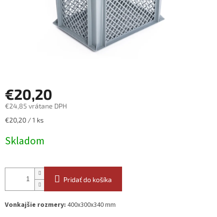
€20,20
€24,85 vrátane DPH
Jednotková
€20,20 / 1 ks
cena:
Skladom
Pridať do košíka
Vonkajšie rozmery:
400x300x340 mm