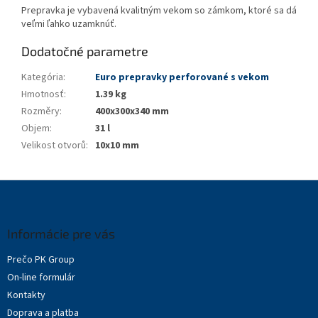
Prepravka je vybavená kvalitným vekom so zámkom, ktoré sa dá
veľmi ľahko uzamknúť.
Dodatočné parametre
Kategória
:
Euro prepravky perforované s vekom
Hmotnosť
:
1.39 kg
Rozměry
:
400x300x340 mm
Objem
:
31 l
Velikost otvorů
:
10x10 mm
Z
á
p
ä
Informácie pre vás
t
Prečo PK Group
i
On-line formulár
e
Kontakty
Doprava a platba