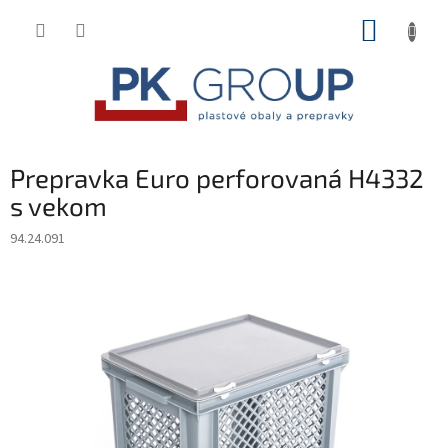
Prejsť
NÁKUP
na
obsah
KOŠÍK
Prepravka Euro perforovaná H4332
s vekom
94.24.091