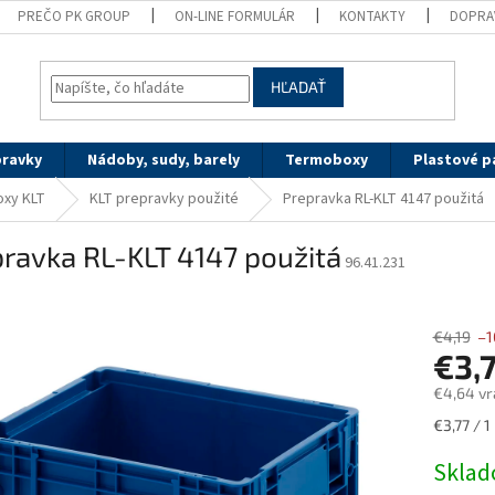
PREČO PK GROUP
ON-LINE FORMULÁR
KONTAKTY
DOPRA
HĽADAŤ
pravky
Nádoby, sudy, barely
Termoboxy
Plastové p
oxy KLT
KLT prepravky použité
Prepravka RL-KLT 4147 použitá
ravka RL-KLT 4147 použitá
96.41.231
€4,19
–1
€3,
€4,64 vr
Jednotk
€3,77 / 1
cena:
Skla