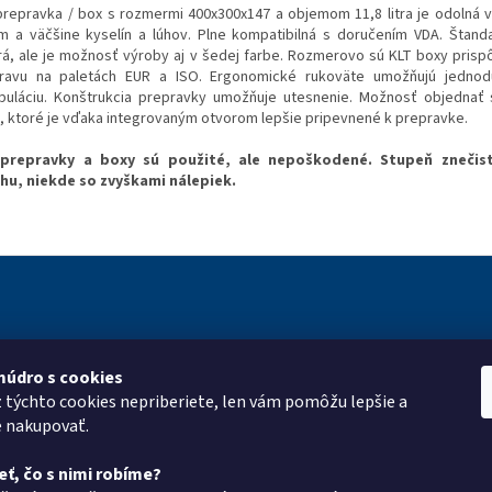
prepravka / box s rozmermi 400x300x147 a objemom 11,8 litra je odolná v
m a väčšine kyselín a lúhov. Plne kompatibilná s doručením VDA. Štand
á, ale je možnosť výroby aj v šedej farbe. Rozmerovo sú KLT boxy pris
ravu na paletách EUR a ISO. Ergonomické rukoväte umožňujú jednod
puláciu. Konštrukcia prepravky umožňuje utesnenie. Možnosť objednať 
, ktoré je vďaka integrovaným otvorom lepšie pripevnené k prepravke.
prepravky a boxy sú použité, ale nepoškodené. Stupeň znečis
hu, niekde so zvyškami nálepiek.
múdro s cookies
ie pre vás
Kontakt
Vyhľadá
z týchto cookies nepriberiete, len vám pomôžu lepšie a
roup
eshop
@
pkgroup.sk
e nakupovať.
mulár
+420739079933
eť, čo s nimi robíme?
+420734621131