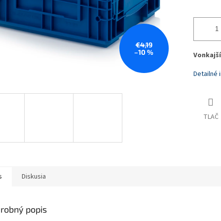
€4,19
–10 %
Vonkajší
Detailné 
TLAČ
s
Diskusia
robný popis