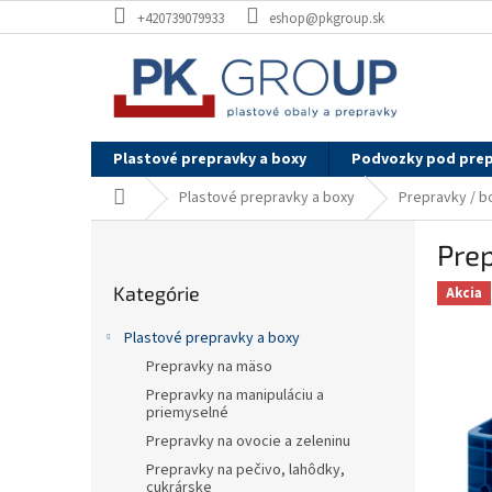
Prejsť
+420739079933
eshop@pkgroup.sk
na
obsah
Plastové prepravky a boxy
Podvozky pod pre
Domov
Plastové prepravky a boxy
Prepravky / b
B
Prep
o
Preskočiť
č
Kategórie
kategórie
Akcia
n
ý
Plastové prepravky a boxy
p
Prepravky na mäso
a
Prepravky na manipuláciu a
n
priemyselné
e
Prepravky na ovocie a zeleninu
l
Prepravky na pečivo, lahôdky,
cukrárske