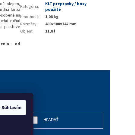
oči olejom,
KLT prepravky / boxy
Kategória
:
ardná farba
použité
pôsobené na
Hmotnosť
:
1.08 kg
uchú ručnú
Rozměry
:
400x300x147 mm
si plastové
Objem
:
11,8 l
tenia - od
vanie
Súhlasím
HĽADAŤ