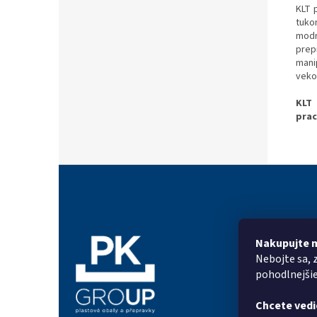
KLT 
tuko
modr
prep
mani
veko
KLT 
prac
Z
á
p
ä
t
Nakupujte 
Informác
i
Nebojte sa, 
e
Prečo PK G
pohodlnejši
On-line for
Chcete vedi
Kontakty