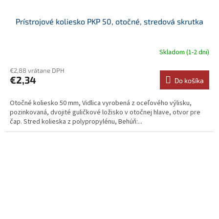
Prístrojové koliesko PKP 50, otočné, stredová skrutka
Skladom (1-2 dni)
€2,88 vrátane DPH
€2,34
Do košíka
Otočné koliesko 50 mm, Vidlica vyrobená z oceľového výlisku,
pozinkovaná, dvojité guličkové ložisko v otočnej hlave, otvor pre
čap. Stred kolieska z polypropylénu, Behúň:...