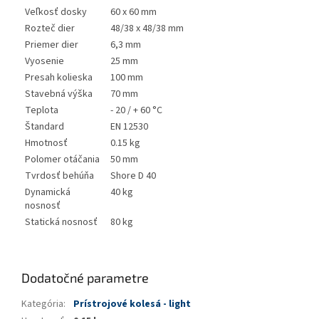
Veľkosť dosky
60 x 60 mm
Rozteč dier
48/38 x 48/38 mm
Priemer dier
6,3 mm
Vyosenie
25 mm
Presah kolieska
100 mm
Stavebná výška
70 mm
Teplota
- 20 / + 60 °C
Štandard
EN 12530
Hmotnosť
0.15 kg
Polomer otáčania
50 mm
Tvrdosť behúňa
Shore D 40
Dynamická
40 kg
nosnosť
Statická nosnosť
80 kg
Dodatočné parametre
Kategória
:
Prístrojové kolesá - light