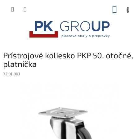
Prejsť
NÁKUP
na
obsah
KOŠÍK
Prístrojové koliesko PKP 50, otočné,
platnička
73.01.003