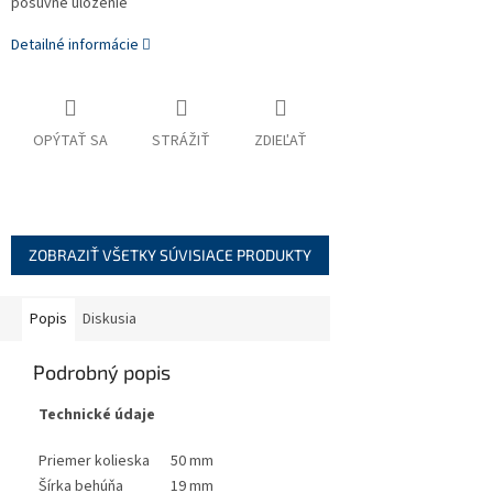
posuvné uloženie
Detailné informácie
OPÝTAŤ SA
STRÁŽIŤ
ZDIEĽAŤ
ZOBRAZIŤ VŠETKY SÚVISIACE PRODUKTY
Popis
Diskusia
Podrobný popis
Technické údaje
Priemer kolieska
50 mm
Šírka behúňa
19 mm