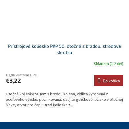
Prístrojové koliesko PKP 50, otočné s brzdou, stredová
skrutka
Skladom (1-2 dni)
€3,96 vrátane DPH
€3,22
Do košíka
Otočné koliesko 50 mm s brzdou kolesa, Vidlica vyrobená z
oceľového výlisku, pozinkovaná, dvojité guličkové ložisko v otočnej
hlave, otvor pre čap. Stred kolieska z...
Z