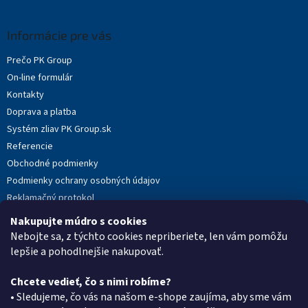
á
p
ä
Informácie pre vás
t
Prečo PK Group
i
On-line formulár
e
Kontakty
Doprava a platba
Systém zliav PK Group.sk
Referencie
Obchodné podmienky
Podmienky ochrany osobných údajov
Reklamačný protokol
Novinky
Nakupujte múdro s cookies
Moja objednávka
Nebojte sa, z týchto cookies nepriberiete, len vám pomôžu
lepšie a pohodlnejšie nakupovať.
Chcete vedieť, čo s nimi robíme?
Kontakt
• Sledujeme, čo vás na našom e-shope zaujíma, aby sme vám