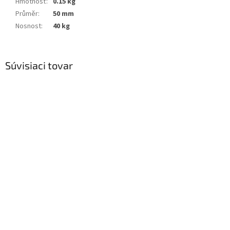
Hmotnosť
:
0.15 kg
Průměr
:
50 mm
Nosnost
:
40 kg
Súvisiaci tovar