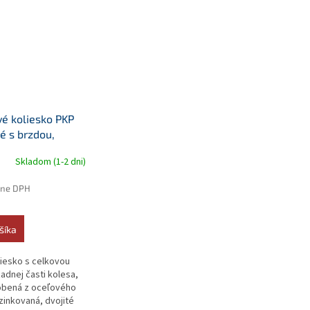
vé koliesko PKP
é s brzdou,
a
Skladom (1-2 dni)
ane DPH
šíka
iesko s celkovou
adnej časti kolesa,
robená z oceľového
zinkovaná, dvojité