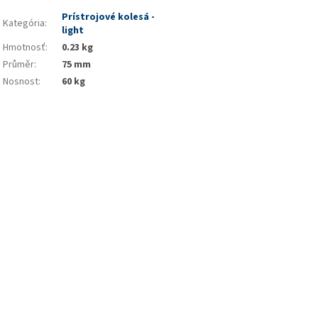
Prístrojové kolesá -
Kategória
:
light
Hmotnosť
:
0.23 kg
Průměr
:
75 mm
Nosnost
:
60 kg