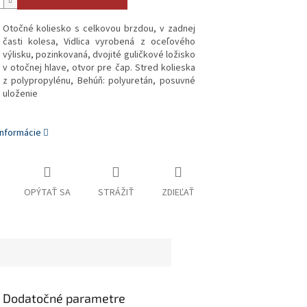
Otočné koliesko s celkovou brzdou, v zadnej
časti kolesa, Vidlica vyrobená z oceľového
výlisku, pozinkovaná, dvojité guličkové ložisko
v otočnej hlave, otvor pre čap. Stred kolieska
z polypropylénu, Behúň: polyuretán, posuvné
uloženie
informácie
OPÝTAŤ SA
STRÁŽIŤ
ZDIEĽAŤ
Dodatočné parametre