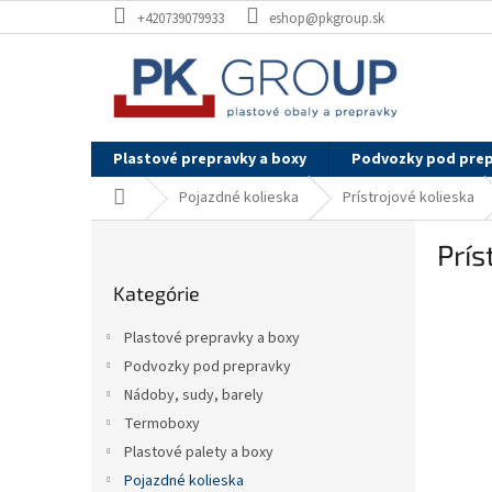
Prejsť
+420739079933
eshop@pkgroup.sk
na
obsah
Plastové prepravky a boxy
Podvozky pod pre
Domov
Pojazdné kolieska
Prístrojové kolieska
B
Prís
o
Preskočiť
č
Kategórie
kategórie
n
ý
Plastové prepravky a boxy
p
Podvozky pod prepravky
a
Nádoby, sudy, barely
n
e
Termoboxy
l
Plastové palety a boxy
Pojazdné kolieska