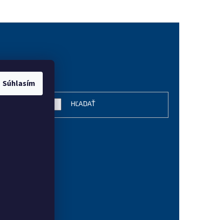
ožisko v otočnej
evnenie pomocou
vanie
Súhlasím
HĽADAŤ