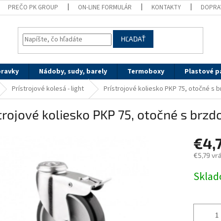
PREČO PK GROUP
ON-LINE FORMULÁR
KONTAKTY
DOPRA
HĽADAŤ
pravky
Nádoby, sudy, barely
Termoboxy
Plastové p
Prístrojové kolesá - light
Prístrojové koliesko PKP 75, otočné s 
trojové koliesko PKP 75, otočné s brzd
€4,
€5,79 vr
Jednotk
Sklad
cena: