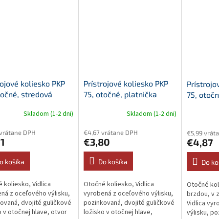
rojové koliesko PKP
Prístrojové koliesko PKP
Prístrojo
točné, stredová
75, otočné, platnička
75, otočn
ka
platničk
Skladom (1-2 dni)
Skladom (1-2 dni)
vrátane DPH
€4,67 vrátane DPH
€5,99 vrát
1
€3,80
€4,87
o košíka
Do košíka
Do ko
 koliesko, Vidlica
Otočné koliesko, Vidlica
Otočné kol
ná z oceľového výlisku,
vyrobená z oceľového výlisku,
brzdou, v z
ovaná, dvojité guličkové
pozinkovaná, dvojité guličkové
Vidlica vy
o v otočnej hlave, otvor
ložisko v otočnej hlave,
výlisku, po