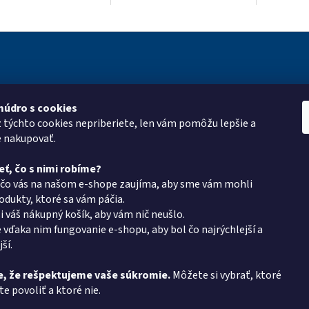
p. Stred kolieska z
upevnenie pomocou dosky.
guličkové l
opylénu, Behúň:
Stred kolieska z
hlave, up
tán,...
polypropylénu, Behúň:...
dosky....
múdro s cookies
ie pre vás
Kontakt
Vyhľadá
z týchto cookies nepriberiete, len vám pomôžu lepšie a
roup
eshop
@
pkgroup.sk
e nakupovať.
mulár
+420739079933
eť, čo s nimi robíme?
+420734621131
 čo vás na našom e-shope zaujíma, aby sme vám mohli
latba
dukty, ktoré sa vám páčia.
v PK Group.sk
i váš nákupný košík, aby vám nič neušlo.
 vďaka nim fungovanie e-shopu, aby bol čo najrýchlejší a
podmienky
ší.
ochrany osobných
, že rešpektujeme vaše súkromie.
Môžete si vybrať, ktoré
 protokol
e povoliť a ktoré nie.