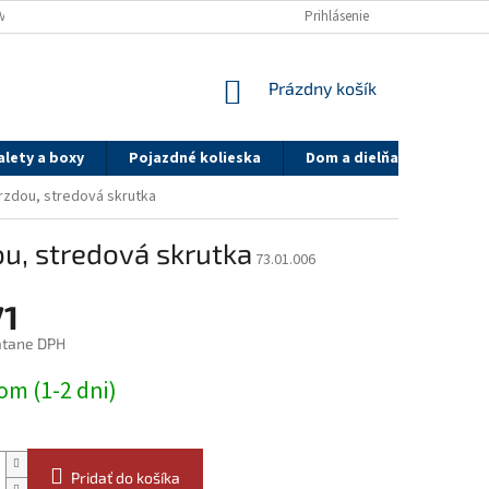
VA A PLATBA
SYSTÉM ZLIAV PK GROUP.SK
Prihlásenie
REFERENCIE
OBCH
NÁKUPNÝ
Prázdny košík
KOŠÍK
alety a boxy
Pojazdné kolieska
Dom a dielňa
On-lin
brzdou, stredová skrutka
ou, stredová skrutka
73.01.006
71
átane DPH
ová
om (1-2 dni)
Pridať do košíka