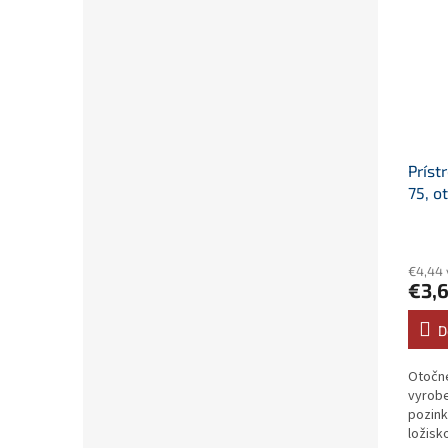
Príst
75, o
skrut
€4,44 
€3,6
D
Otočné
vyrobe
pozink
ložisk