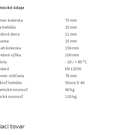
hnické údaje
emer kolieska
75 mm
ka behúňa
25 mm
edová diera
11 mm
senie
25 mm
sah kolieska
156 mm
vebná výška
100 mm
lota
- 20 / + 60 °C
ndard
EN 12530
omer otáčania
78 mm
dosť behúňa
Shore D 40
amická nosnosť
60 kg
tická nosnosť
120 kg
iaci tovar