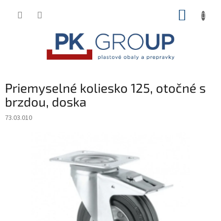
Prejsť
NÁKUP
na
obsah
KOŠÍK
Priemyselné koliesko 125, otočné s
brzdou, doska
73.03.010