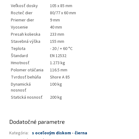
Veľkosť dosky
105 x 85 mm
Rozteč dier
80/77 x 60 mm
Priemer dier
9 mm
Vyosenie
40 mm
Presah kolieska
233 mm
Stavebná výška
155 mm
Teplota
- 20 / + 60 °C
Štandard
EN 12532
Hmotnosť
1.273 kg
Polomer otáčania
116.5 mm
Tvrdosť behúňa
Shore A 85
Dynamická
100 kg
nosnosť
Statická nosnosť
200 kg
Dodatočné parametre
Kategória
:
s oceľovým diskom - čierna