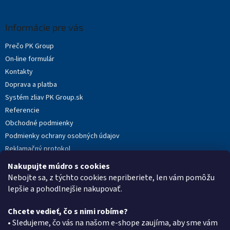
á
p
ä
Informácie pre vás
t
Prečo PK Group
i
On-line formulár
e
Kontakty
Doprava a platba
Systém zliav PK Group.sk
Referencie
Obchodné podmienky
Podmienky ochrany osobných údajov
Reklamačný protokol
Novinky
Nakupujte múdro s cookies
Moja objednávka
Nebojte sa, z týchto cookies nepriberiete, len vám pomôžu
lepšie a pohodlnejšie nakupovať.
Chcete vedieť, čo s nimi robíme?
Kontakt
• Sledujeme, čo vás na našom e-shope zaujíma, aby sme vám