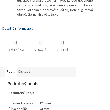
guličková dráha v otočnej hlave, koleso upevnené
skrutkou a maticou, upevnenie pomocou dosky.
Stred kolieska z oceľového výlisu, Behúň: gumová
obruč, čierna, ihlové ložisko
Detailné informácie
OPÝTAŤ SA
STRÁŽIŤ
ZDIEĽAŤ
Popis
Diskusia
Podrobný popis
Technické údaje
Priemer kolieska
125 mm
Šírka behúňa
24 mm