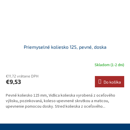
Priemyselné koliesko 125, pevné, doska
Skladom (1-2 dni)
€11,72 vrátane DPH
€9,53
Do košíka
Pevné koliesko 125 mm, Vidlica kolieska vyrobená z oceľového
výlisku, pozinkovaná, koleso upevnené skrutkou a maticou,
upevnenie pomocou dosky. Stred kolieska z oceľového...
Z