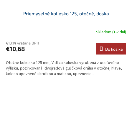
Priemyselné koliesko 125, otočné, doska
Skladom (1-2 dni)
€13,14 vrátane DPH
€10,68
Do košíka
Otočné koliesko 125 mm, Vidlica kolieska vyrobená z oceľového
výlisku, pozinkovaná, dvojradová guličková dráha v otočnej hlave,
koleso upevnené skrutkou a maticou, upevnenie...