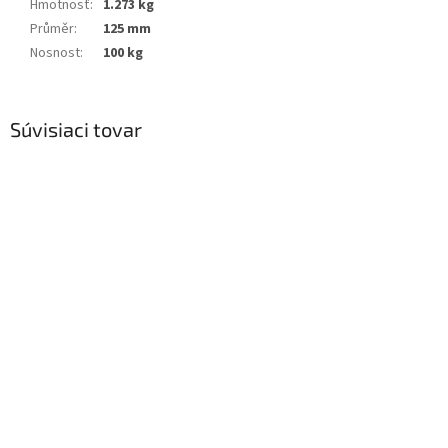
Hmotnosť
:
1.273 kg
Průměr
:
125 mm
Nosnost
:
100 kg
Súvisiaci tovar