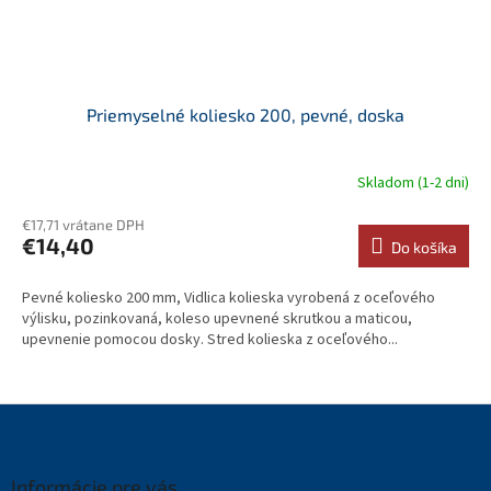
Priemyselné koliesko 200, pevné, doska
Skladom (1-2 dni)
€17,71 vrátane DPH
€14,40
Do košíka
Pevné koliesko 200 mm, Vidlica kolieska vyrobená z oceľového
výlisku, pozinkovaná, koleso upevnené skrutkou a maticou,
upevnenie pomocou dosky. Stred kolieska z oceľového...
Z
á
p
ä
Informácie pre vás