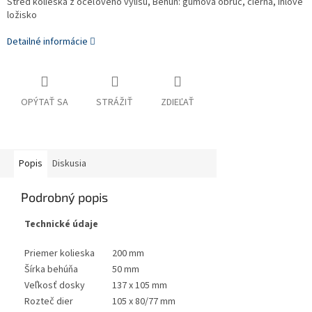
Stred kolieska z oceľového výlisu, Behúň: gumová obruč, čierna, ihlové
ložisko
Detailné informácie
OPÝTAŤ SA
STRÁŽIŤ
ZDIEĽAŤ
Popis
Diskusia
Podrobný popis
Technické údaje
Priemer kolieska
200 mm
Šírka behúňa
50 mm
Veľkosť dosky
137 x 105 mm
Rozteč dier
105 x 80/77 mm