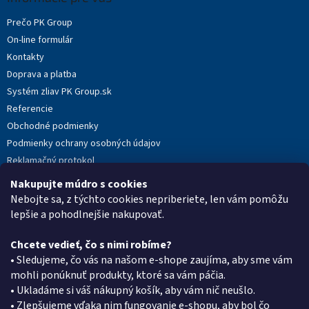
t
Prečo PK Group
i
On-line formulár
e
Kontakty
Doprava a platba
Systém zliav PK Group.sk
Referencie
Obchodné podmienky
Podmienky ochrany osobných údajov
Reklamačný protokol
Novinky
Nakupujte múdro s cookies
Moja objednávka
Nebojte sa, z týchto cookies nepriberiete, len vám pomôžu
lepšie a pohodlnejšie nakupovať.
Chcete vedieť, čo s nimi robíme?
Kontakt
• Sledujeme, čo vás na našom e-shope zaujíma, aby sme vám
mohli ponúknuť produkty, ktoré sa vám páčia.
eshop
@
pkgroup.sk
• Ukladáme si váš nákupný košík, aby vám nič neušlo.
+420739079933
• Zlepšujeme vďaka nim fungovanie e-shopu, aby bol čo