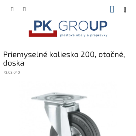
Prejsť
NÁKUP
na
obsah
KOŠÍK
Priemyselné koliesko 200, otočné,
doska
73.03.040