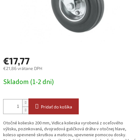
€17,77
€21,86 vrátane DPH
Jednotková
Skladom (1-2 dni)
cena:
Pridať do košíka
Otočné koliesko 200 mm, Vidlica kolieska vyrobená z oceľového
výlisku, pozinkovaná, dvojradová guličková dráha v otočnej hlave,
koleso upevnené skrutkou a maticou, upevnenie pomocou dosky.