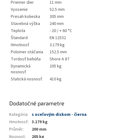
Priemer dier
11 mm
Vyosenie
52.5 mm
Presah kolieska
305 mm
Stavebná výška
240 mm
Teplota
- 20 / + 60 °C
Štandard
EN 12532
Hmotnosť
3.179 kg
Polomer otáčania
152.5 mm
Tvrdosť behúňa
Shore A 87
Dynamická
205 kg
nosnosť
Statická nosnosť
410 kg
Dodatočné parametre
Kategória
:
s oceľovým diskom - čierna
Hmotnosť
:
3.179 kg
Průměr
:
200 mm
Nosnost
:
205 kg