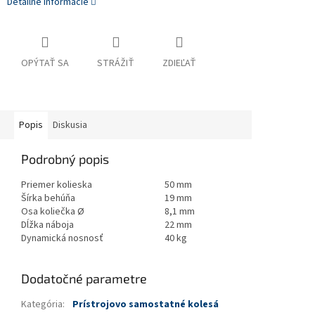
Detailné informácie
OPÝTAŤ SA
STRÁŽIŤ
ZDIEĽAŤ
Popis
Diskusia
Podrobný popis
Priemer kolieska
50 mm
Šírka behúňa
19 mm
Osa koliečka Ø
8,1 mm
Dĺžka náboja
22 mm
Dynamická nosnosť
40 kg
Dodatočné parametre
Kategória
:
Prístrojovo samostatné kolesá