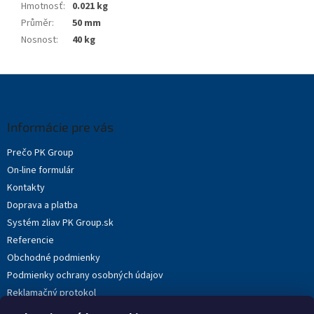
Hmotnosť
:
0.021 kg
Průměr
:
50 mm
Nosnost
:
40 kg
Z
á
p
ä
Informácie pre vás
t
Prečo PK Group
i
On-line formulár
e
Kontakty
Doprava a platba
Systém zliav PK Group.sk
Referencie
Obchodné podmienky
Podmienky ochrany osobných údajov
Reklamačný protokol
Novinky