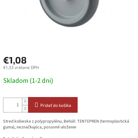
€1,08
€1,33 vrátane DPH
Jednotková
Skladom (1-2 dni)
cena:
Pridať do košíka
Stred koliieska z polypropylénu, Behúň: TENTEPREN (termoplastická
guma), neznačkujúca, posuvné uloženie