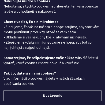
Nakupujte múdro s cookies
Moja objednávka
Nebojte sa, z týchto cookies nepriberiete, len vám pomôžu
lepšie a pohodlnejšie nakupovať.
Chcete vedieť, čo s nimi robíme?
Kontakt
• Sledujeme, čo vás na našom e-shope zaujíma, aby sme vám
mohli ponúknuť produkty, ktoré sa vám páčia.
eshop
@
pkgroup.sk
• Ukladáme si váš nákupný košík, aby vám nič neušlo.
+420739079933
• Zlepšujeme vďaka nim fungovanie e-shopu, aby bol čo
+420734621131
najrýchlejší a najpohodlnejší.
Samozrejme, že rešpektujeme vaše súkromie.
Môžete si
vybrať, ktoré cookies chcete povoliť a ktoré nie.
Vyhľadávanie
Tak čo, dáte si s nami cookies?
HĽADAŤ
Viac informácií o cookies nájdete v našich
Zásadách
používania cookies
.
Nastavenie
Vytvoril Shoptet