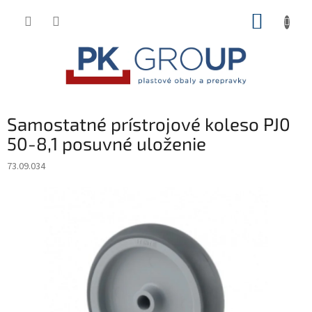
Prejsť
NÁKUP
na
obsah
KOŠÍK
Samostatné prístrojové koleso PJ0
50-8,1 posuvné uloženie
73.09.034