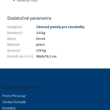
Materiál: Plast
Dodatočné parametre
Kategória
:
Závesné panely pre zásobníky
Hmotnosť
:
2.5 kg
Barva
:
černá
Materiál
:
plast
Nosnost
:
175 kg
Rozměr (d x š x v)
:
58x5x79,3 cm
Z
á
p
ä
Informácie pre vás
t
Prečo PK Group
i
On-line formulár
e
Kontakty