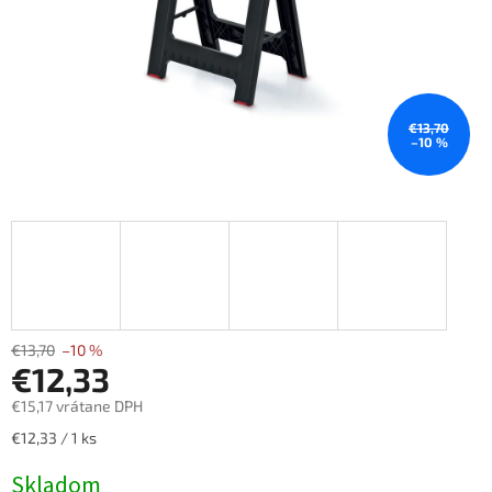
€13,70
–10 %
€13,70
–10 %
€12,33
€15,17 vrátane DPH
Jednotková
€12,33 / 1 ks
cena:
Skladom