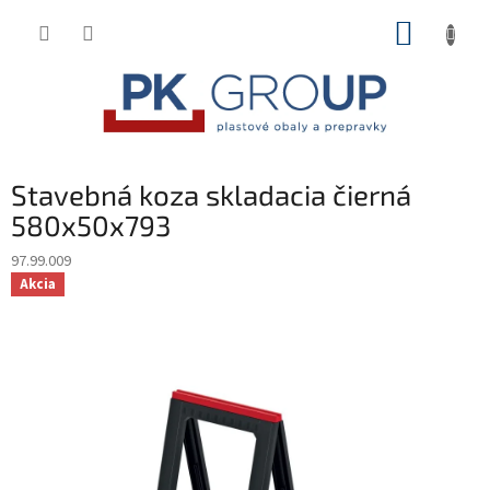
Prejsť
NÁKUP
na
obsah
KOŠÍK
Stavebná koza skladacia čierná
580x50x793
97.99.009
Akcia