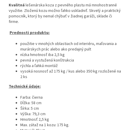
Kvalitná
lešenárska koza z pevného plastu má mnohostranné
využitie. Zloženú kozu možno ľahko uskladniť. Skvelý a praktický
pomocník, ktorý by nemal chýbať v žiadnej garáži, sklade či
firme.
Prednosti produktu:
použitie v mnohých oblastiach od interiéru, maľovania a
murárskych prác alebo ako predajný pult
nízka hmotnosť iba 2,5 kg
pevná a vystužená konštrukcia
rýchla a ľahká montáž
vysoká nosnosť až 175 kg / kus alebo 350 kg rozložené na
2 ks
Technické údaje:
Farba: čierna
Dĺžka: 58 cm
Šírka: 5 cm
Výška: 79,3 cm
Hmotnosť 2,5 kg
Max. zátaž na 1 kozu: 175 kg.