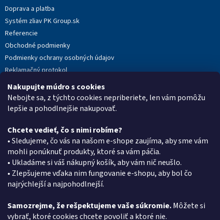
Doprava a platba
Systém zliav PK Group.sk
Referencie
Obchodné podmienky
Podmienky ochrany osobných údajov
Reklamačný protokol
Novinky
Nakupujte múdro s cookies
Moja objednávka
Nebojte sa, z týchto cookies nepriberiete, len vám pomôžu
lepšie a pohodlnejšie nakupovať.
Chcete vedieť, čo s nimi robíme?
Kontakt
• Sledujeme, čo vás na našom e-shope zaujíma, aby sme vám
mohli ponúknuť produkty, ktoré sa vám páčia.
eshop
@
pkgroup.sk
• Ukladáme si váš nákupný košík, aby vám nič neušlo.
+420739079933
• Zlepšujeme vďaka nim fungovanie e-shopu, aby bol čo
+420734621131
najrýchlejší a najpohodlnejší.
Samozrejme, že rešpektujeme vaše súkromie.
Môžete si
vybrať, ktoré cookies chcete povoliť a ktoré nie.
Vyhľadávanie