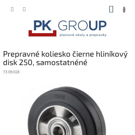
Prejsť
NÁKUP
na
obsah
KOŠÍK
Prepravné koliesko čierne hliníkový
disk 250, samostatnéné
73.09.028