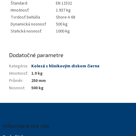
Štandard
EN 12532
Hmotnosť
1.937 kg
Tvrdosť behúňa
Shore A 68
Dynamická nosnosť
500 kg
Statická nosnosť
1000 kg
Dodatočné parametre
Kategória
:
Kolesá s hlinikovým diskom čierne
Hmotnosť
:
1.9 kg
Průměr
:
250 mm
Nosnost
:
500 kg
Z
á
p
ä
Informácie pre vás
t