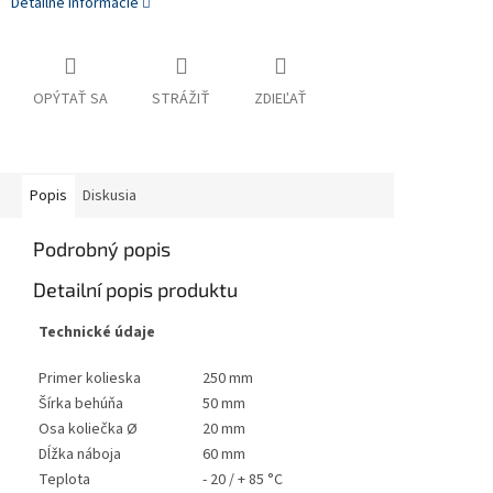
Detailné informácie
OPÝTAŤ SA
STRÁŽIŤ
ZDIEĽAŤ
Popis
Diskusia
Podrobný popis
Detailní popis produktu
Technické údaje
Primer kolieska
250 mm
Šírka behúňa
50 mm
Osa koliečka Ø
20 mm
Dĺžka náboja
60 mm
Teplota
- 20 / + 85 °C