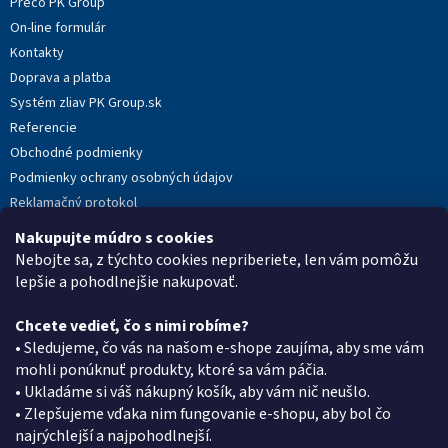
Prečo PK Group
i
On-line formulár
e
Kontakty
Doprava a platba
Systém zliav PK Group.sk
Referencie
Obchodné podmienky
Podmienky ochrany osobných údajov
Reklamačný protokol
Novinky
Nakupujte múdro s cookies
Moja objednávka
Nebojte sa, z týchto cookies nepriberiete, len vám pomôžu
lepšie a pohodlnejšie nakupovať.
Chcete vedieť, čo s nimi robíme?
Kontakt
• Sledujeme, čo vás na našom e-shope zaujíma, aby sme vám
mohli ponúknuť produkty, ktoré sa vám páčia.
eshop
@
pkgroup.sk
• Ukladáme si váš nákupný košík, aby vám nič neušlo.
+420739079933
• Zlepšujeme vďaka nim fungovanie e-shopu, aby bol čo
+420734621131
najrýchlejší a najpohodlnejší.