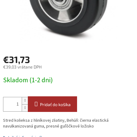
€31,73
€39,03 vrátane DPH
Jednotková
Skladom (1-2 dni)
cena:
Pridať do košíka
Stred kolieksa z hliníkovej zliatiny, Behúň: čierna elastická
navulkanizovaná guma, presné guľôčkové ložisko