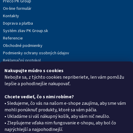
Prečo PK Group
i
On-line formulár
e
Kontakty
Doprava a platba
Systém zliav PK Group.sk
Referencie
Obchodné podmienky
Podmienky ochrany osobných údajov
Reklamačný protokol
Novinky
Nakupujte múdro s cookies
Moja objednávka
Nebojte sa, z týchto cookies nepriberiete, len vám pomôžu
lepšie a pohodlnejšie nakupovať.
Chcete vedieť, čo s nimi robíme?
Kontakt
• Sledujeme, čo vás na našom e-shope zaujíma, aby sme vám
mohli ponúknuť produkty, ktoré sa vám páčia.
eshop
@
pkgroup.sk
• Ukladáme si váš nákupný košík, aby vám nič neušlo.
+420739079933
• Zlepšujeme vďaka nim fungovanie e-shopu, aby bol čo
+420734621131
najrýchlejší a najpohodlnejší.