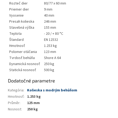
Rozteč dier
80/77 x 60 mm
Priemer dier
9 mm
Vyosenie
40 mm
Presah kolieska
246 mm
Stavebná výška
155 mm
Teplota
- 20 / + 80 °C
Štandard
EN 12532
Hmotnosť
1.253 kg
Polomer otáčania
123 mm
Tvrdosť behúňa
Shore A 64
Dynamická nosnosť
250 kg
Statická nosnosť
500 kg
Dodatočné parametre
Kategória
:
Kolieska s modrým behúňom
Hmotnosť
:
1.253 kg
Průměr
:
125 mm
Nosnost
:
250 kg