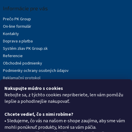
p
ä
Informácie pre vás
t
Prečo PK Group
i
On-line formulár
e
Kontakty
Doprava a platba
Systém zliav PK Group.sk
Referencie
Obchodné podmienky
Podmienky ochrany osobných údajov
Reklamačný protokol
Novinky
Nakupujte múdro s cookies
Moja objednávka
Nebojte sa, z týchto cookies nepriberiete, len vám pomôžu
lepšie a pohodlnejšie nakupovať.
Chcete vedieť, čo s nimi robíme?
Kontakt
• Sledujeme, čo vás na našom e-shope zaujíma, aby sme vám
mohli ponúknuť produkty, ktoré sa vám páčia.
eshop
@
pkgroup.sk