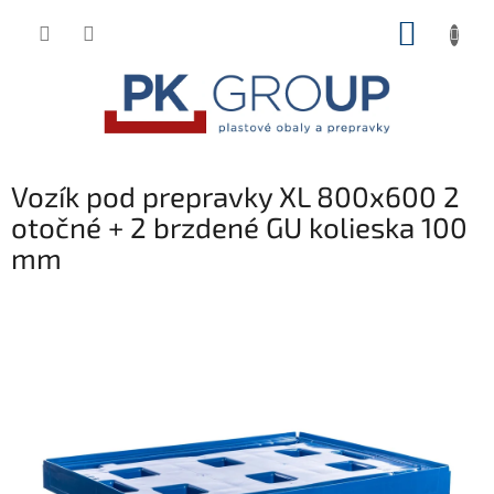
Prejsť
NÁKUP
na
obsah
KOŠÍK
Vozík pod prepravky XL 800x600 2
otočné + 2 brzdené GU kolieska 100
mm