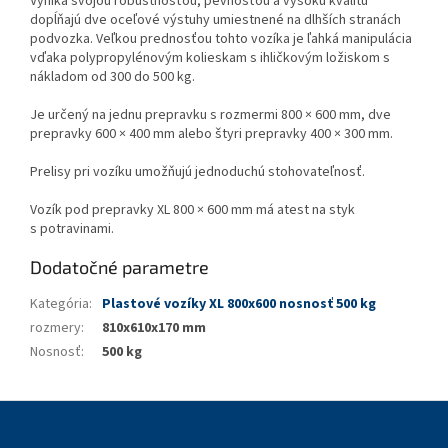
Vyniká svojou robustnosťou, pevnosťou a vysokú kvalitu
dopĺňajú dve oceľové výstuhy umiestnené na dlhších stranách
podvozka. Veľkou prednosťou tohto vozíka je ľahká manipulácia
vďaka polypropylénovým kolieskam s ihličkovým ložiskom s
nákladom od 300 do 500 kg.
Je určený na jednu prepravku s rozmermi 800 × 600 mm, dve
prepravky 600 × 400 mm alebo štyri prepravky 400 × 300 mm.
Prelisy pri vozíku umožňujú jednoduchú stohovateľnosť.
Vozík pod prepravky XL 800 × 600 mm má atest na styk
s potravinami.
Dodatočné parametre
Kategória
:
Plastové vozíky XL 800x600 nosnosť 500 kg
rozmery
:
810x610x170 mm
Nosnosť
:
500 kg
Z
á