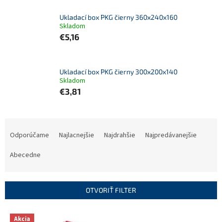
Ukladací box PKG čierny 360x240x160
Skladom
€5,16
Ukladací box PKG čierny 300x200x140
Skladom
€3,81
R
a
Odporúčame
Najlacnejšie
Najdrahšie
Najpredávanejšie
d
e
Abecedne
n
i
e
OTVORIŤ FILTER
p
r
V
Akcia
o