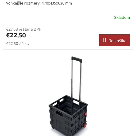
Vonkajšie rozmery: 470x435x630 mm
Skladom
€27,68 vrátane DPH
€22,50
Do košíka
Jednotková
€22,50 / 1 ks
cena: