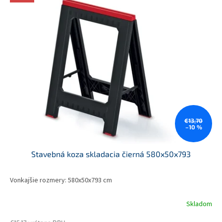
ý
d
p
u
i
k
s
t
p
o
r
v
o
d
u
k
t
o
€13,70
–10 %
v
Stavebná koza skladacia čierná 580x50x793
Vonkajšie rozmery: 580x50x793 cm
Skladom