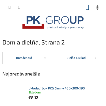
Prejsť
NÁKUP
na
obsah
KOŠÍK
Dom a dielňa
, Strana 2
Domácnosť
Dielňa a sklad
Najpredávanejšie
Ukladací box PKG čierny 450x300x190
Skladom
€8,12