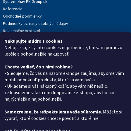
Systém zliav PK Group.sk
ý
p
Referencie
i
Obchodné podmienky
s
Podmienky ochrany osobných údajov
u
Reklamačný protokol
Novinky
Nakupujte múdro s cookies
Moja objednávka
Nebojte sa, z týchto cookies nepriberiete, len vám pomôžu
lepšie a pohodlnejšie nakupovať.
Chcete vedieť, čo s nimi robíme?
Kontakt
• Sledujeme, čo vás na našom e-shope zaujíma, aby sme vám
mohli ponúknuť produkty, ktoré sa vám páčia.
eshop
@
pkgroup.sk
• Ukladáme si váš nákupný košík, aby vám nič neušlo.
+420739079933
• Zlepšujeme vďaka nim fungovanie e-shopu, aby bol čo
+420734621131
najrýchlejší a najpohodlnejší.
Samozrejme, že rešpektujeme vaše súkromie.
Môžete si
vybrať, ktoré cookies chcete povoliť a ktoré nie.
Vyhľadávanie